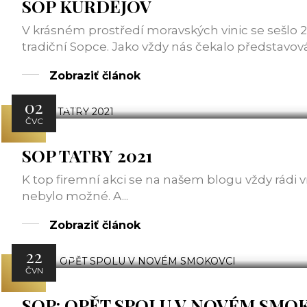
SOP KURDĚJOV
V krásném prostředí moravských vinic se sešlo
tradiční Sopce. Jako vždy nás čekalo představová
Zobraziť článok
02
ATT
ČVC
SOP TATRY 2021
K top firemní akci se na našem blogu vždy rádi v
nebylo možné. A...
Zobraziť článok
22
ATT
ČVN
SOP: OPĚT SPOLU V NOVÉM SMO