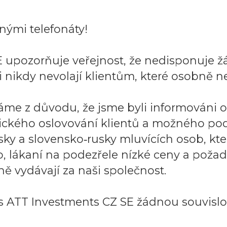
ými telefonáty!
 upozorňuje veřejnost, že nedisponuje ž
 nikdy nevolají klientům, které osobně ne
áme z důvodu, že jsme byli informováni 
ického oslovování klientů a možného po
sky a slovensko‑rusky mluvících osob, k
to, lákaní na podezřele nízké ceny a požad
ě vydávají za naši společnost.
 ATT Investments CZ SE žádnou souvislos