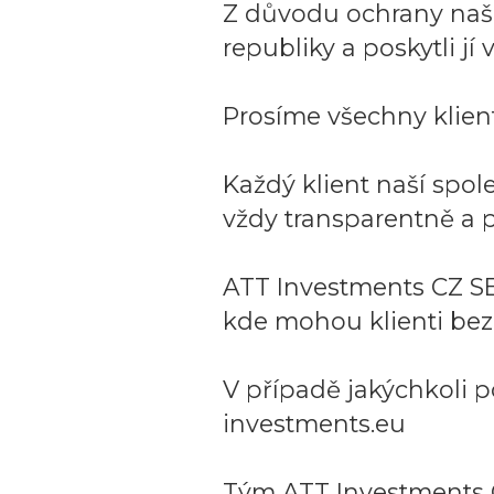
Z důvodu ochrany naší 
republiky a poskytli j
Prosíme všechny klient
Každý klient naší spo
vždy transparentně a p
ATT Investments CZ SE
kde mohou klienti bez
V případě jakýchkoli p
investments.eu
Tým ATT Investments 