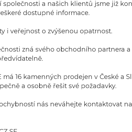
společnosti a našich klientů jsme již kont
í veškeré dostupné informace.
y i veřejnost o zvýšenou opatrnost.
lečnosti zná svého obchodního partnera 
ředvídatelně.
 má 16 kamenných prodejen v České a Sl
pečně a osobně řešit své požadavky.
ochybností nás neváhejte kontaktovat na:
CZ SE