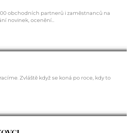
 200 obchodních partnerů i zaměstnanců na
ní novinek, ocenění...
racíme. Zvláště když se koná po roce, kdy to
KOVCI