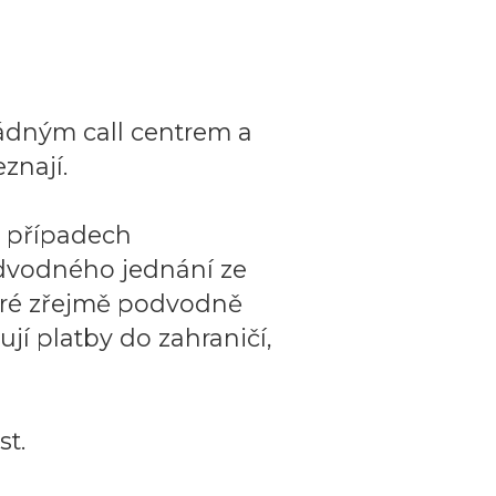
ádným call centrem a
znají.
o případech
dvodného jednání ze
teré zřejmě podvodně
ují platby do zahraničí,
t.