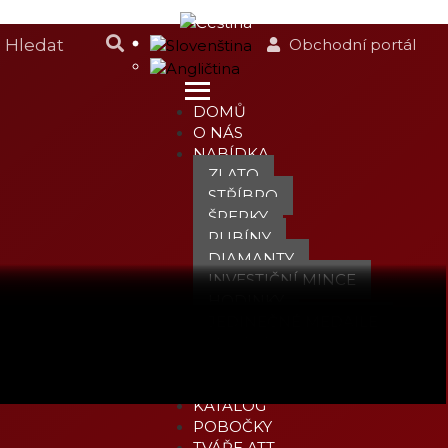
Obchodní portál
DOMŮ
O NÁS
NABÍDKA
ZLATO
STŘÍBRO
ŠPERKY
RUBÍNY
DIAMANTY
INVESTIČNÍ MINCE
HODINKY
JEDINEČNÉ MEDAILE
KOMODITY
PNK
ZLATO S JISTOTOU
KATALOG
POBOČKY
TVÁŘE ATT