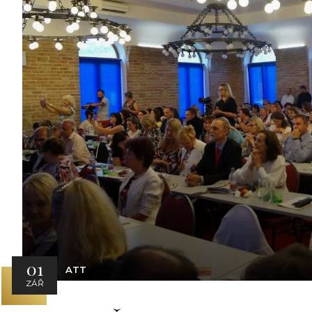
01
ATT
ZÁŘ