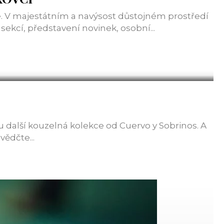
. V majestátním a navýsost důstojném prostředí
ekcí, představení novinek, osobní...
další kouzelná kolekce od Cuervo y Sobrinos. A
vědčte...