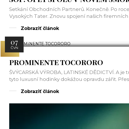
Setkání Obchodních Partnerů. Konečně. Po roce
Vysokých Tater. Znovu spojení našich firemních s
Zobraziť článok
07
ATT
ČVN
PROMINENTE TOCORORO
ŠVÝCARSKÁ VÝROBA, LATINSKÉ DĚDICTVÍ. A je tu 
tyto luxusní hodinky dokážou opravdu zářit. Přes
Zobraziť článok