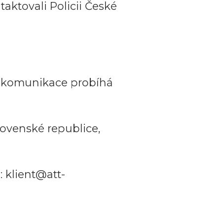
aktovali Policii České
a komunikace probíhá
ovenské republice,
 klient@att-