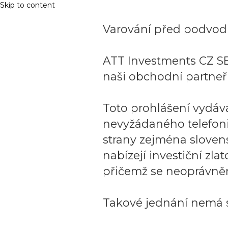
Skip to content
Varování před podvodn
ATT Investments CZ SE
naši obchodní partneři
Toto prohlášení vydáv
nevyžádaného telefon
strany zejména sloven
nabízejí investiční zla
přičemž se neoprávněn
Takové jednání nemá s