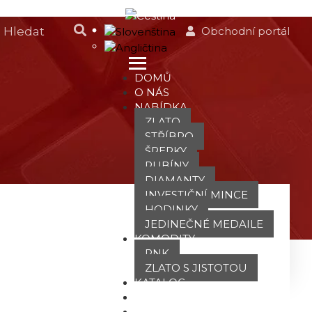
Obchodní portál
DOMŮ
O NÁS
NABÍDKA
ZLATO
STŘÍBRO
ŠPERKY
RUBÍNY
DIAMANTY
INVESTIČNÍ MINCE
HODINKY
JEDINEČNÉ MEDAILE
KOMODITY
PNK
ZLATO S JISTOTOU
KATALOG
POBOČKY
TVÁŘE ATT