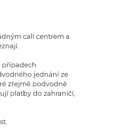
ádným call centrem a
znají.
o případech
dvodného jednání ze
teré zřejmě podvodně
ují platby do zahraničí,
t.