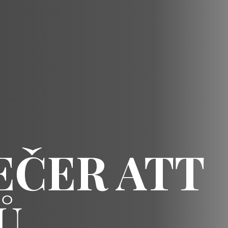
EČER ATT
Ů