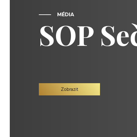
MÉDIA
SOP Seč
Zobrazit