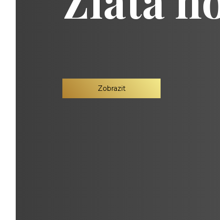
Zlatá h
Zobrazit