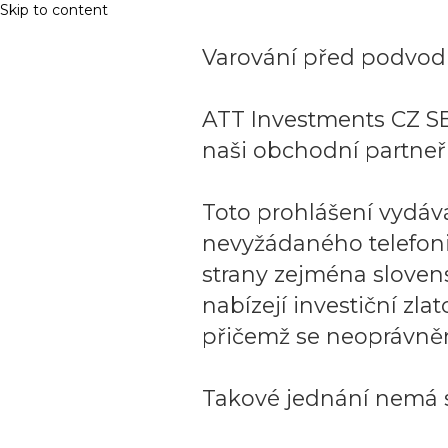
Skip to content
Varování před podvodn
ATT Investments CZ SE
naši obchodní partneři
Toto prohlášení vydáv
nevyžádaného telefon
strany zejména sloven
nabízejí investiční zla
přičemž se neoprávněn
Takové jednání nemá s