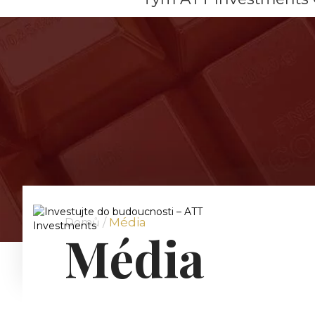
Média
Domů /
Média