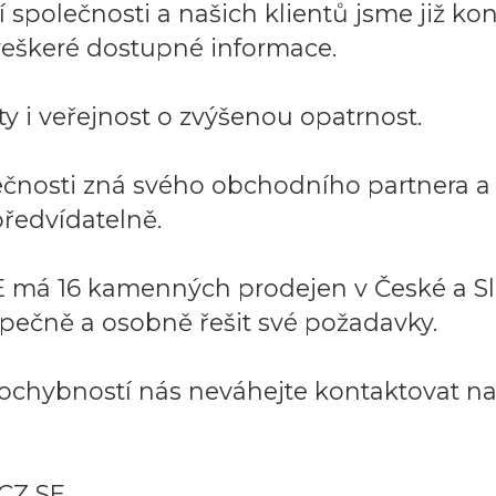
společnosti a našich klientů jsme již kont
í veškeré dostupné informace.
y i veřejnost o zvýšenou opatrnost.
lečnosti zná svého obchodního partnera 
ředvídatelně.
 má 16 kamenných prodejen v České a Sl
pečně a osobně řešit své požadavky.
ochybností nás neváhejte kontaktovat na:
CZ SE