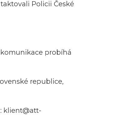
aktovali Policii České
a komunikace probíhá
ovenské republice,
 klient@att-