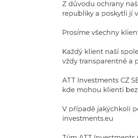
Z důvodu ochrany naší 
republiky a poskytli j
Prosíme všechny klient
Každý klient naší spo
vždy transparentně a p
ATT Investments CZ SE
kde mohou klienti bez
V případě jakýchkoli p
investments.eu
Tým ATT Investments 