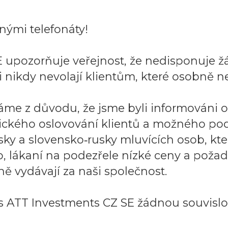
ými telefonáty!
 upozorňuje veřejnost, že nedisponuje ž
 nikdy nevolají klientům, které osobně ne
áme z důvodu, že jsme byli informováni 
ického oslovování klientů a možného po
sky a slovensko‑rusky mluvících osob, k
to, lákaní na podezřele nízké ceny a požad
ě vydávají za naši společnost.
 ATT Investments CZ SE žádnou souvislos