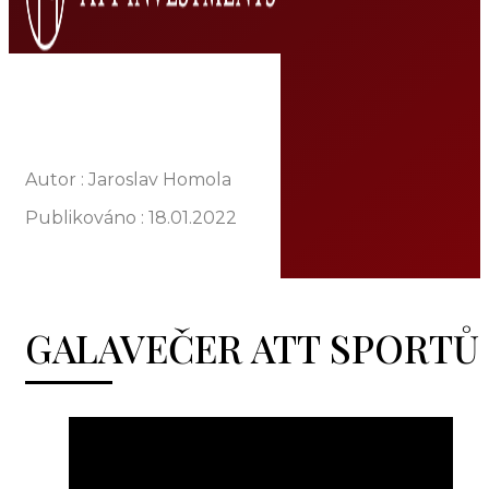
DOMŮ
O NÁS
NABÍDKA
Autor : Jaroslav Homola
KOMODITY
Publikováno :
18.01.2022
KATALOG
POBOČKY
TVÁŘE ATT
MÉDIA
GALAVEČER ATT SPORTŮ
BLOG
PARTNEŘI
KONTAKT