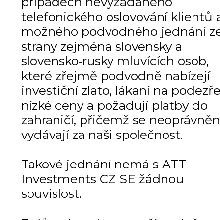
případech nevyžádaného
telefonického oslovování klientů 
možného podvodného jednání z
strany zejména slovensky a
slovensko‑rusky mluvících osob,
které zřejmě podvodně nabízejí
investiční zlato, lákaní na podezře
nízké ceny a požadují platby do
zahraničí, přičemž se neoprávně
vydávají za naši společnost.
Takové jednání nemá s ATT
Investments CZ SE žádnou
souvislost.