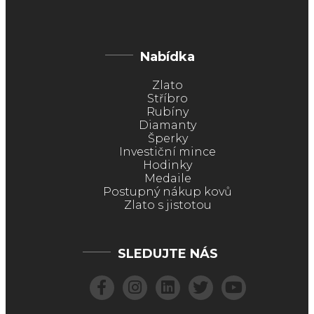
Nabídka
Zlato
Stříbro
Rubíny
Diamanty
Šperky
Investiční mince
Hodinky
Medaile
Postupný nákup kovů
Zlato s jistotou
SLEDUJTE NÁS