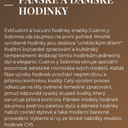
HODINKY
Exkluzivní a luxusní hodinky značky Cuervo y
Sobrinos vás zaujmou na první pohled. Mnohé
vyrobené hodinky jsou doslova "uměleckým dílem".
Kvalitní švýcarské zpracování a kubánský
temperament dodávají těmto hodinkám jedinečný
styl a eleganci. Cuervo y Sobrinos věnuje speciální
pozornost estetické rovnováze svých modelů. Každá
fáze výroby hodinek prochází nepřetržitou a
přísnou kontrolou kvality. Celý výrobní proces
odkazuje na léty ověřené řemeslné zpracování,
jemuž odpovídá vysoký stupeň kvality, který
zaručuje přísná kontrola. Pánské modely hodinek
zaujmou pestrou paletou stylů a dámské hodinky
nabízí rovněž stylové a také moderní barevné
provedení. Vyberte si i vy ze široké nabídky modelů
hodinek CYS.