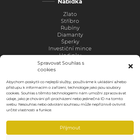
Nabídka
Zlato
Stříbro
Rubíny
Diamanty
Šperky
Investiční mince
Hodinky
Medaile
Spravovat Souhlas s
Postupný nákup kovů
cookies
Zlato s jistotou
Abychom poskytli co nejlepší služby, používáme k ukládání a/nebo
přístupu k informacím o zařízení, technologie jako jsou soubory
SLEDUJTE NÁS
cookies. Souhlas s těmito technologiemi nám umožní zpracovávat
údaje, jako je chování při procházení nebo jedinečná ID na tomto
webu. Nesouhlas nebo odvolání souhlasu může nepříznivě ovlivnit
určité vlastnosti a funkce.
Stahujte ZDARMA naši novou aplikaci
Příjmout