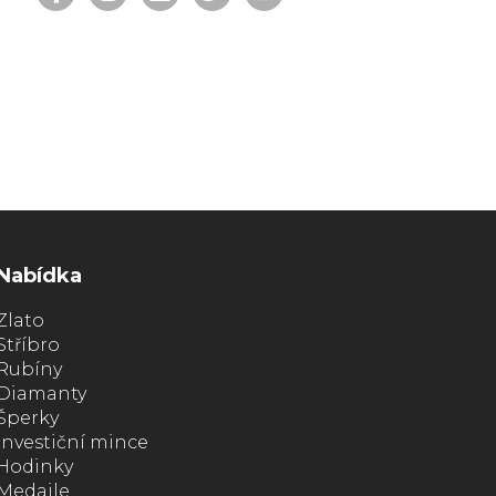
Nabídka
Zlato
Stříbro
Rubíny
Diamanty
Šperky
Investiční mince
Hodinky
Medaile