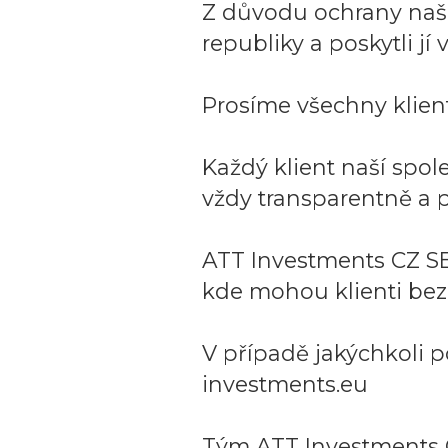
Z důvodu ochrany naší 
republiky a poskytli j
Prosíme všechny klient
Každý klient naší spo
vždy transparentně a p
ATT Investments CZ SE
kde mohou klienti bez
V případě jakýchkoli p
investments.eu
Tým ATT Investments 