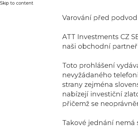
Skip to content
Varování před podvodn
ATT Investments CZ SE
naši obchodní partneři
Toto prohlášení vydáv
nevyžádaného telefon
strany zejména sloven
nabízejí investiční zla
přičemž se neoprávněn
Takové jednání nemá s