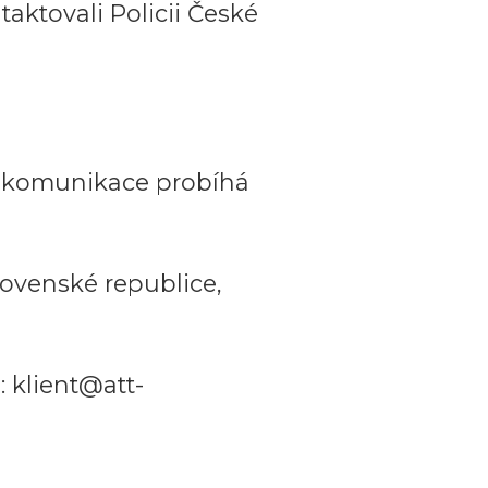
aktovali Policii České
a komunikace probíhá
ovenské republice,
 klient@att-