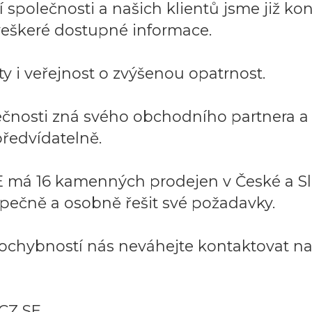
společnosti a našich klientů jsme již kont
í veškeré dostupné informace.
y i veřejnost o zvýšenou opatrnost.
lečnosti zná svého obchodního partnera 
ředvídatelně.
 má 16 kamenných prodejen v České a Sl
pečně a osobně řešit své požadavky.
ochybností nás neváhejte kontaktovat na:
CZ SE