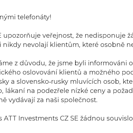
ými telefonáty!
 upozorňuje veřejnost, že nedisponuje ž
 nikdy nevolají klientům, které osobně ne
áme z důvodu, že jsme byli informováni 
ického oslovování klientů a možného po
sky a slovensko‑rusky mluvících osob, k
to, lákaní na podezřele nízké ceny a požad
ě vydávají za naši společnost.
 ATT Investments CZ SE žádnou souvislos