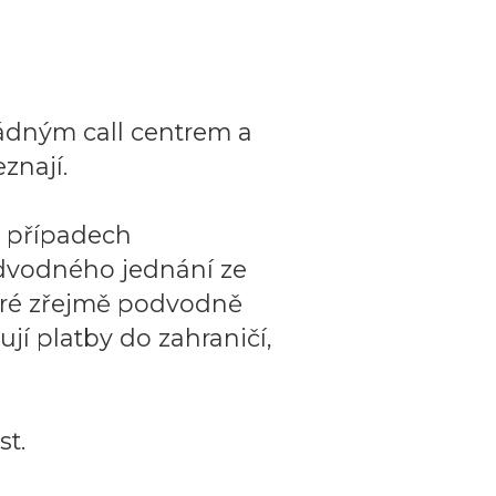
ádným call centrem a
znají.
o případech
dvodného jednání ze
teré zřejmě podvodně
ují platby do zahraničí,
t.