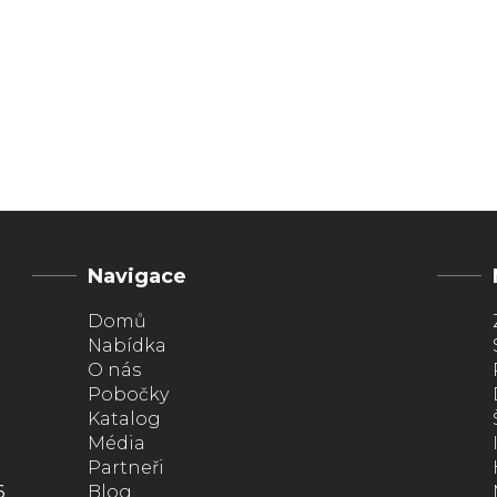
Navigace
Domů
Nabídka
O nás
Pobočky
Katalog
Média
Partneři
6
Blog