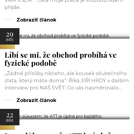
VÁM VŠEM. “ Celá moje práce je službou lidem
přijde...
Zobraziť článok
29
ATT
BŘE
Líbí se mi, že obchod probíhá ve
fyzické podobě
„Žádné přísliby něčeho, ale kousek skutečného
zlata, který máte doma“. Říká JIŘÍ HRDÝ v dalším
interview pro NÁŠ SVĚT: Co vás nasměrovalo...
Zobraziť článok
22
ATT
BŘE