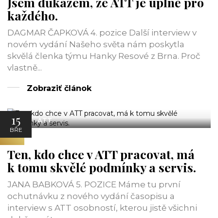
Jsem důkazem, že ATT je úplně pro
každého.
DAGMAR ČAPKOVÁ 4. pozice Další interview v
novém vydání Našeho světa nám poskytla
skvělá členka týmu Hanky Resové z Brna. Proč
vlastně...
Zobraziť článok
15
ATT
BŘE
Ten, kdo chce v ATT pracovat, má
k tomu skvělé podmínky a servis.
JANA BABKOVÁ 5. POZICE Máme tu první
ochutnávku z nového vydání časopisu a
interview s ATT osobností, kterou jistě všichni