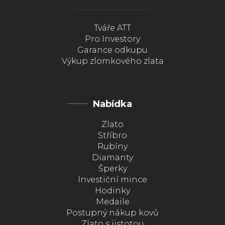
Tváře ATT
Pro Investory
Garance odkupu
Výkup zlomkového zlata
Nabídka
Zlato
Stříbro
Rubíny
Diamanty
Šperky
Investiční mince
Hodinky
Medaile
Postupný nákup kovů
Zlato s jistotou