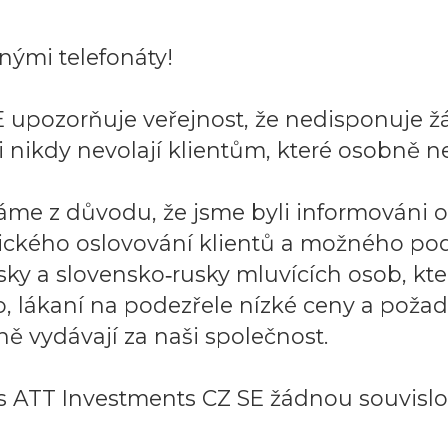
ými telefonáty!
 upozorňuje veřejnost, že nedisponuje ž
 nikdy nevolají klientům, které osobně ne
áme z důvodu, že jsme byli informováni 
ického oslovování klientů a možného po
sky a slovensko‑rusky mluvících osob, k
to, lákaní na podezřele nízké ceny a požad
ě vydávají za naši společnost.
 ATT Investments CZ SE žádnou souvislos