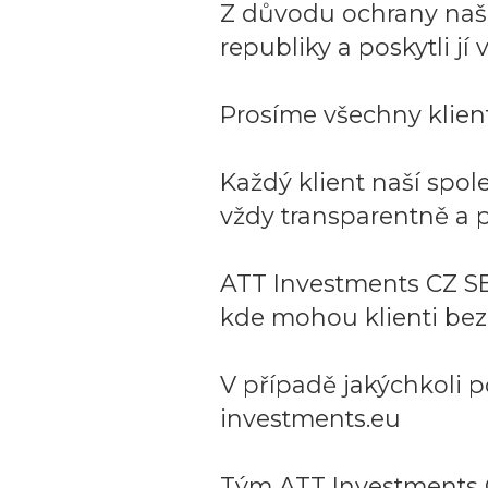
Z důvodu ochrany naší 
republiky a poskytli j
Prosíme všechny klient
Každý klient naší spo
vždy transparentně a p
ATT Investments CZ SE
kde mohou klienti bez
V případě jakýchkoli p
investments.eu
Tým ATT Investments 