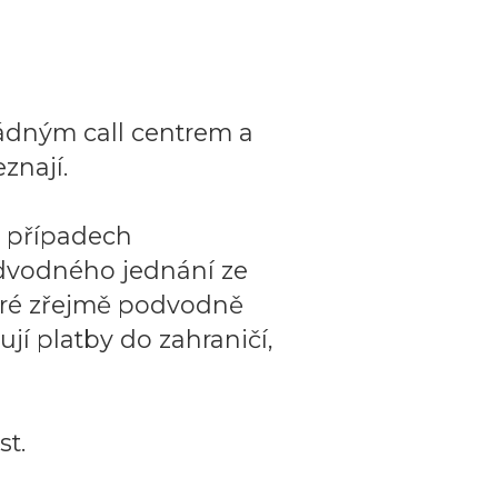
ádným call centrem a
znají.
o případech
dvodného jednání ze
teré zřejmě podvodně
ují platby do zahraničí,
t.