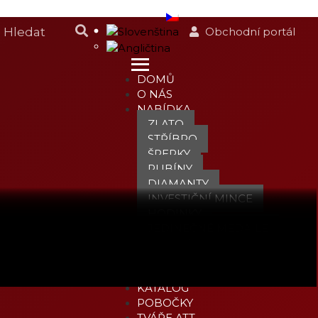
Obchodní portál
DOMŮ
O NÁS
NABÍDKA
ZLATO
STŘÍBRO
ŠPERKY
RUBÍNY
DIAMANTY
INVESTIČNÍ MINCE
HODINKY
JEDINEČNÉ MEDAILE
KOMODITY
PNK
ZLATO S JISTOTOU
KATALOG
POBOČKY
TVÁŘE ATT