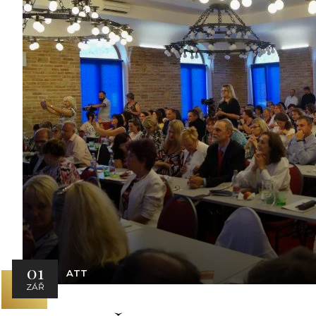
01
ATT
ZÁŘ