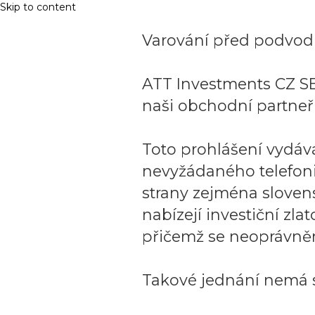
Skip to content
Varování před podvodn
ATT Investments CZ SE
naši obchodní partneři
Toto prohlášení vydáv
nevyžádaného telefon
strany zejména sloven
nabízejí investiční zla
přičemž se neoprávněn
Takové jednání nemá s