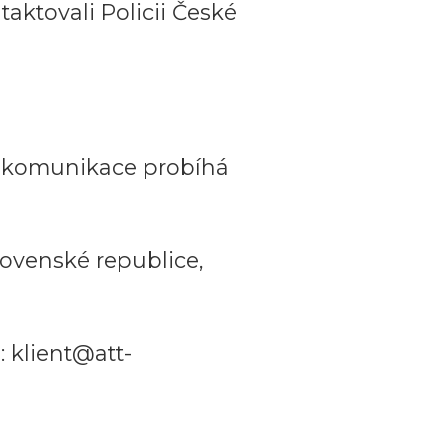
aktovali Policii České
a komunikace probíhá
ovenské republice,
 klient@att-