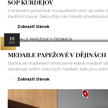
SOP KURDĚJOV
V krásném prostředí moravských vinic se sešlo
tradiční Sopce. Jako vždy nás čekalo představová
Zobraziť článok
19
ATT
ČVC
MEDAILE PAPEŽOVÉ V DĚJINÁCH
Staňte se majitelem limitované edice medailí vš
obsahuje sedm vzácných medailí, kde jsou zobra
Zobraziť článok