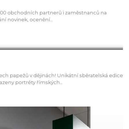
 200 obchodních partnerů i zaměstnanců na
ní novinek, ocenění...
ech papežů v dějinách! Unikátní sběratelská edice
zeny portréty římských...