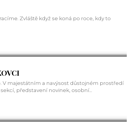
racíme. Zvláště když se koná po roce, kdy to
KOVCI
. V majestátním a navýsost důstojném prostředí
ekcí, představení novinek, osobní...