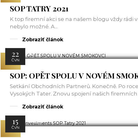
SOP TATRY 2021
K top firemní akci se na našem blogu vždy rádi v
nebylo možné. A...
Zobraziť článok
22
ATT
ČVN
SOP: OPĚT SPOLU V NOVÉM SMO
Setkání Obchodních Partnerů. Konečně. Po roce
Vysokých Tater. Znovu spojení našich firemních s
Zobraziť článok
15
Média
ČVN