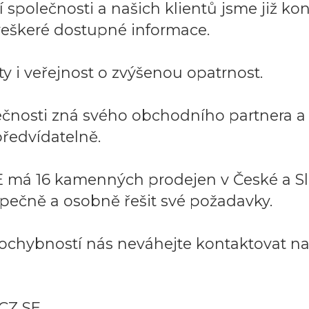
společnosti a našich klientů jsme již kont
í veškeré dostupné informace.
y i veřejnost o zvýšenou opatrnost.
lečnosti zná svého obchodního partnera 
ředvídatelně.
 má 16 kamenných prodejen v České a Sl
pečně a osobně řešit své požadavky.
ochybností nás neváhejte kontaktovat na:
CZ SE