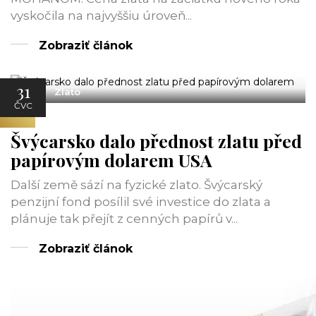
vyskočila na najvyššiu úroveň...
Zobraziť článok
31
Zlato
ČVC
Švýcarsko dalo přednost zlatu před
papírovým dolarem USA
Další země sází na fyzické zlato. Švýcarský
penzijní fond posílil své investice do zlata a
plánuje tak přejít z cenných papírů v...
Zobraziť článok