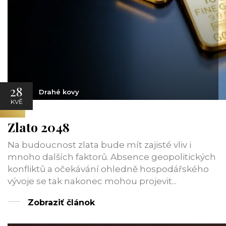
28
Drahé kovy
KVĚ
Zlato 2048
Na budoucnost zlata bude mít zajisté vliv i
mnoho dalších faktorů. Absence geopolitických
konfliktů a očekávání ohledně hospodářského
vývoje se tak nakonec mohou projevit...
Zobraziť článok