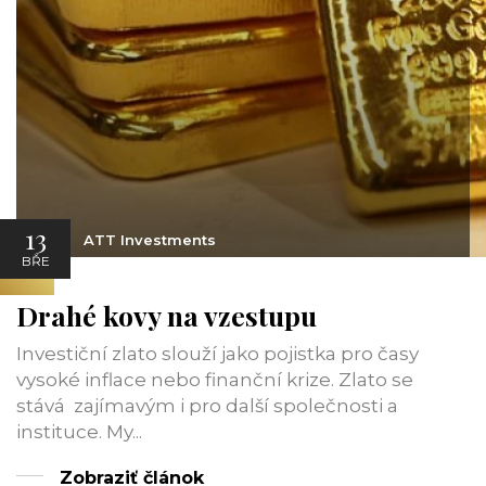
13
ATT Investments
BŘE
Drahé kovy na vzestupu
Investiční zlato slouží jako pojistka pro časy
vysoké inflace nebo finanční krize. Zlato se
stává zajímavým i pro další společnosti a
instituce. My...
Zobraziť článok