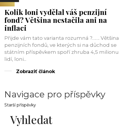
Kolik loni vydělal váš penzijní
fond? Většina nestačila ani na
inflaci
Přijde vám tato varianta rozumná ?……. Většina
penzijních fondů, ve kterých si na důchod se
státním příspěvkem spoří zhruba 4,5 milionu
lidí, loni...
Zobraziť článok
Navigace pro příspěvky
Starší příspěvky
Vyhledat