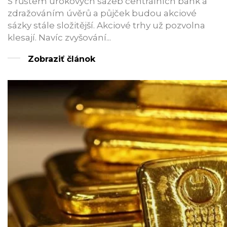
S růstem úrokových sazeb centrálních bank a
zdražováním úvěrů a půjček budou akciové
sázky stále složitější. Akciové trhy už pozvolna
klesají. Navíc zvyšování...
Zobraziť článok