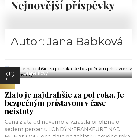
Nejnovější příspěvky
Autor:
Jana Babková
03
Drahé kovy
LED
Zlato je najdrahšie za pol roka. Je
bezpečným prístavom v čase
neistoty
Cena zlata od novembra vzrástla približne o
sedem percent. LONDÝN/FRANKFURT NAD
MOHANOM. Cena zlata na začiatku nového roka