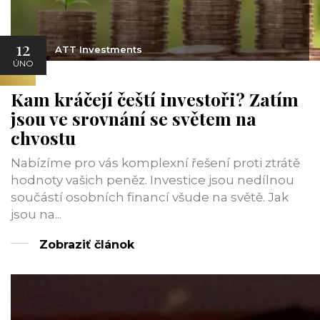
12
ATT Investments
ÚNO
Kam kráčejí čeští investoři? Zatím
jsou ve srovnání se světem na
chvostu
Nabízíme pro vás komplexní řešení proti ztrátě
hodnoty vašich peněz. Investice jsou nedílnou
součástí osobních financí všude na světě. Jak
jsou na...
Zobraziť článok