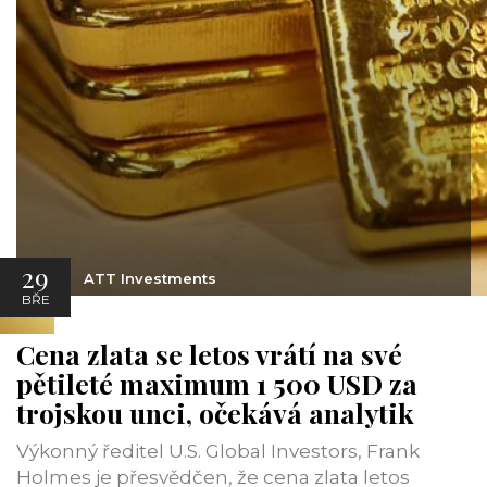
29
ATT Investments
BŘE
Cena zlata se letos vrátí na své
pětileté maximum 1 500 USD za
trojskou unci, očekává analytik
Výkonný ředitel U.S. Global Investors, Frank
Holmes je přesvědčen, že cena zlata letos