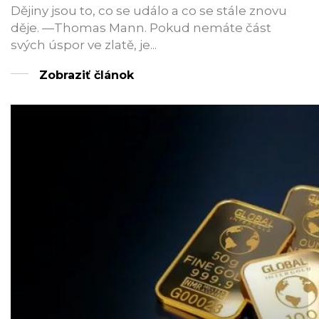
Dějiny jsou to, co se událo a co se stále znovu
děje. —Thomas Mann. Pokud nemáte část
svých úspor ve zlatě, je...
Zobraziť článok