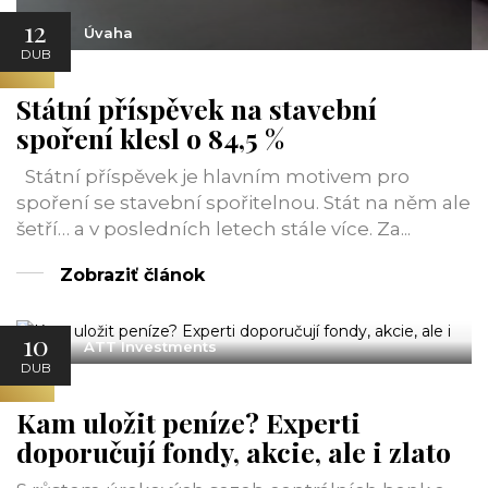
12
Úvaha
DUB
Státní příspěvek na stavební
spoření klesl o 84,5 %
Státní příspěvek je hlavním motivem pro
spoření se stavební spořitelnou. Stát na něm ale
šetří… a v posledních letech stále více. Za...
Zobraziť článok
10
ATT Investments
DUB
Kam uložit peníze? Experti
doporučují fondy, akcie, ale i zlato