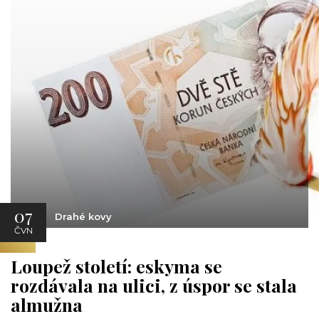
07
Drahé kovy
ČVN
Loupež století: eskyma se
rozdávala na ulici, z úspor se stala
almužna