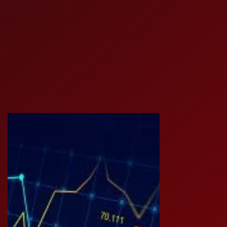
DOMŮ
O NÁS
NABÍDKA
KOMODITY
KATALOG
POBOČKY
TVÁŘE ATT
MÉDIA
BLOG
PARTNEŘI
KONTAKT