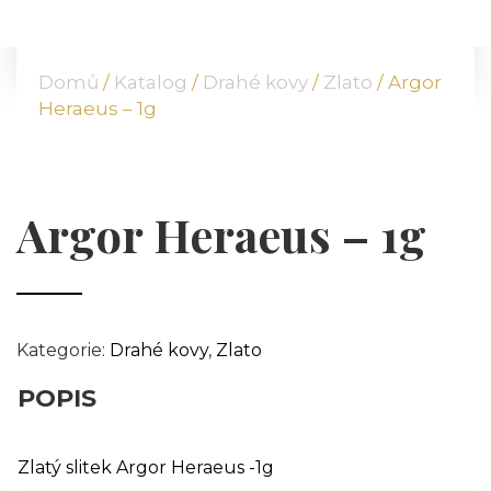
DOMŮ
O NÁS
Domů
/
Katalog
/
Drahé kovy
/
Zlato
/ Argor
NABÍDKA
Heraeus – 1g
KOMODITY
KATALOG
POBOČKY
Argor Heraeus – 1g
TVÁŘE ATT
MÉDIA
BLOG
PARTNEŘI
Kategorie:
Drahé kovy
,
Zlato
KONTAKT
POPIS
Zlatý slitek Argor Heraeus -1g