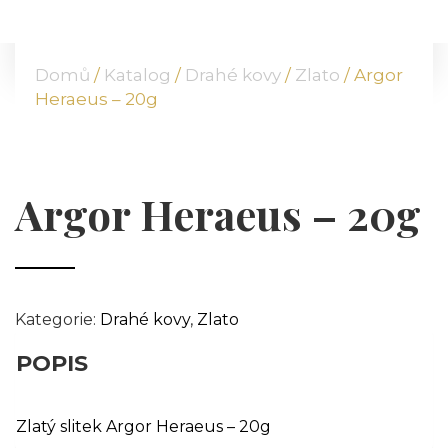
DOMŮ
O NÁS
Domů
/
Katalog
/
Drahé kovy
/
Zlato
/ Argor
NABÍDKA
Heraeus – 20g
KOMODITY
KATALOG
POBOČKY
Argor Heraeus – 20g
TVÁŘE ATT
MÉDIA
BLOG
PARTNEŘI
Kategorie:
Drahé kovy
,
Zlato
KONTAKT
POPIS
Zlatý slitek Argor Heraeus – 20g