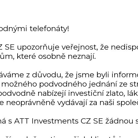
odnými telefonáty!
 SE upozorňuje veřejnost, že nedisp
tům, které osobně neznají.
dáváme z důvodu, že jsme byli infor
 a možného podvodného jednání ze str
odvodně nabízejí investiční zlato, lá
se neoprávněně vydávají za naši spole
á s ATT Investments CZ SE žádnou so