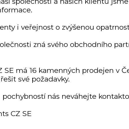
í společnosti a našich klientů jsme ji
nformace.
enty i veřejnost o zvýšenou opatrnost
polečnosti zná svého obchodního par
 SE má 16 kamenných prodejen v Čes
řešit své požadavky.
i pochybností nás neváhejte kontakto
ts CZ SE