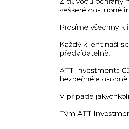
Z důvodu ochrany naš
veškeré dostupné i
Prosíme všechny kli
Každý klient naší s
předvídatelně.
ATT Investments CZ
bezpečně a osobně 
V případě jakýchkol
Tým ATT Investmen