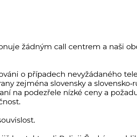
onuje žádným call centrem a naši ob
mováni o případech nevyžádaného tel
any zejména slovensky a slovensko‑r
kaní na podezřele nízké ceny a požadu
čnost.
uvislost.