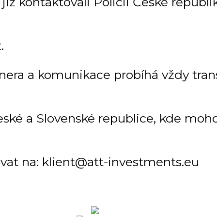
ž kontaktovali Policii České republiky
.
tnera a komunikace probíhá vždy tra
ké a Slovenské republice, kde mohou
vat na: klient@att-investments.eu