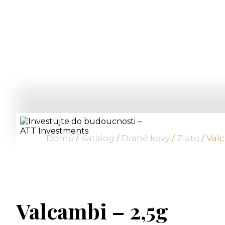
Domů
/
Katalog
/
Drahé kovy
/
Zlato
/ Val
Valcambi – 2,5g