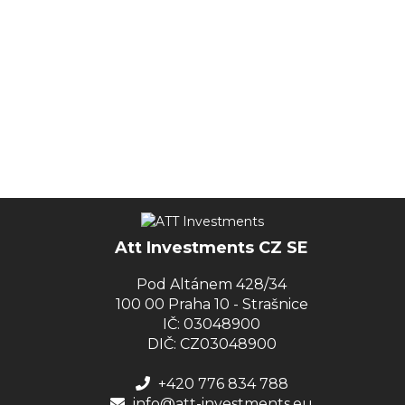
Att Investments CZ SE
Pod Altánem 428/34
100 00 Praha 10 - Strašnice
IČ: 03048900
DIČ: CZ03048900
+420 776 834 788
info@att-investments.eu