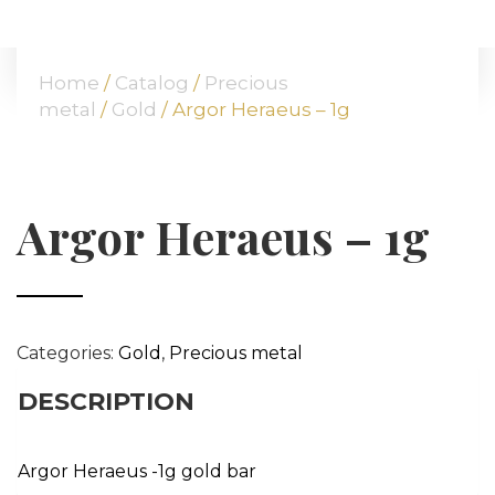
HOME
ABOUT US
Home
/
Catalog
/
Precious
OUR OFFER
metal
/
Gold
/ Argor Heraeus – 1g
COMMODITIES
BRANCHES
ATT FACES
Argor Heraeus – 1g
MEDIA
BLOG
PARTNERS
CONTACT
Categories:
Gold
,
Precious metal
DESCRIPTION
Argor Heraeus -1g gold bar