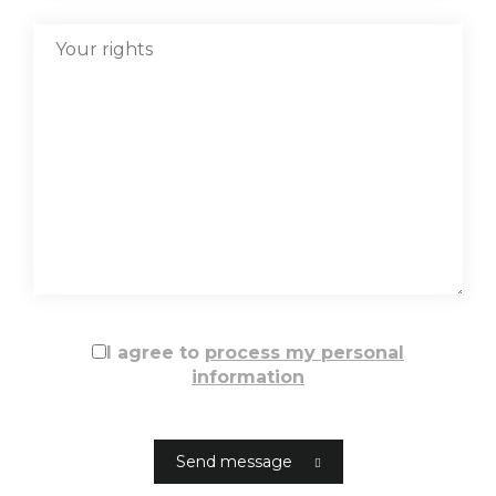
I agree to
process my personal
information
Send message