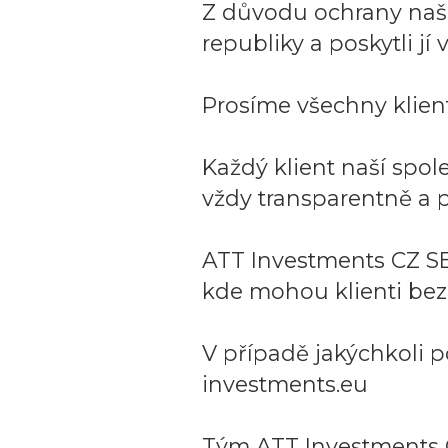
Z důvodu ochrany naší 
republiky a poskytli j
Prosíme všechny klient
Každý klient naší spo
vždy transparentně a p
ATT Investments CZ SE
kde mohou klienti bez
V případě jakýchkoli p
investments.eu
Tým ATT Investments 