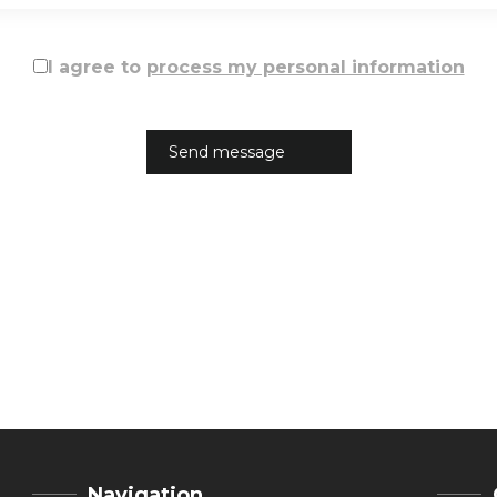
I agree to
process my personal information
Navigation