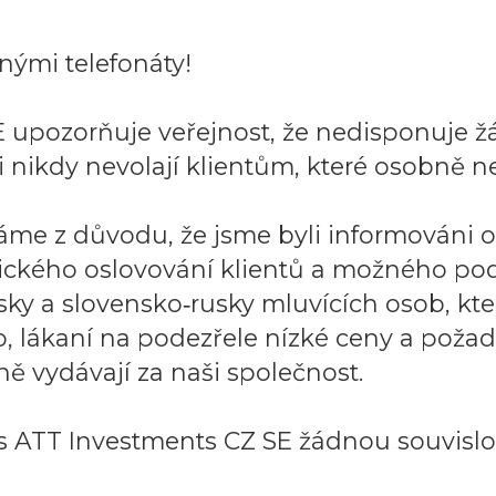
ými telefonáty!
 upozorňuje veřejnost, že nedisponuje ž
 nikdy nevolají klientům, které osobně ne
áme z důvodu, že jsme byli informováni 
ického oslovování klientů a možného po
sky a slovensko‑rusky mluvících osob, k
to, lákaní na podezřele nízké ceny a požad
ě vydávají za naši společnost.
 ATT Investments CZ SE žádnou souvislos