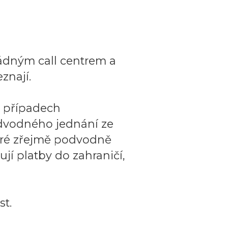
ádným call centrem a
znají.
o případech
dvodného jednání ze
teré zřejmě podvodně
ují platby do zahraničí,
t.