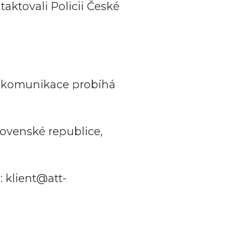
aktovali Policii České
a komunikace probíhá
ovenské republice,
 klient@att-