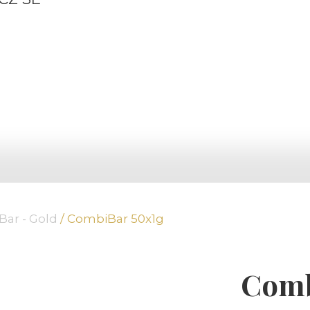
ar - Gold
/ CombiBar 50x1g
Comb