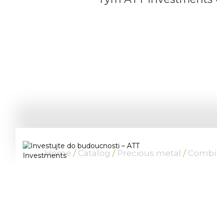
Home
/
Catalog
/
Precious metal
/
CombiB