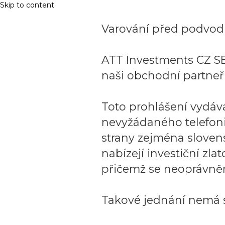
Skip to content
Varování před podvodn
ATT Investments CZ SE
naši obchodní partneři
Toto prohlášení vydáv
nevyžádaného telefon
strany zejména sloven
nabízejí investiční zla
přičemž se neoprávněn
Takové jednání nemá s