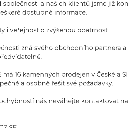
společnosti a našich klientů jsme již kont
í veškeré dostupné informace.
y i veřejnost o zvýšenou opatrnost.
lečnosti zná svého obchodního partnera 
ředvídatelně.
 má 16 kamenných prodejen v České a Sl
pečně a osobně řešit své požadavky.
ochybností nás neváhejte kontaktovat na:
CZ SE