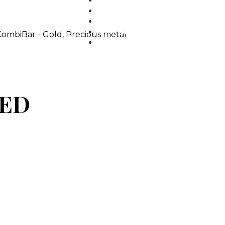
MEDIA
BLOG
PARTNERS
CombiBar - Gold
,
Precious metal
CONTACT
TED