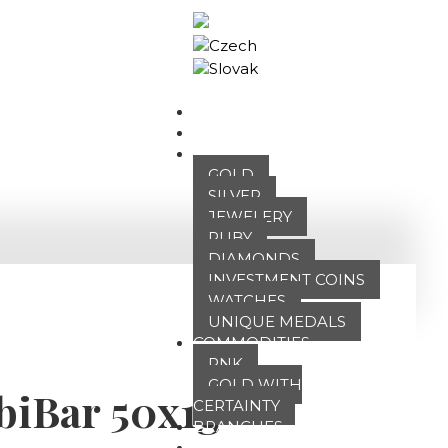
Business portal
HOME
ABOUT US
OUR OFFER
GOLD
SILVER
JEWELERY
RUBY
DIAMONDS
INVESTMENT COINS
WATCHES
UNIQUE MEDALS
COMMODITIES
PNK
GOLD WITH
iBar 50x1g
CERTAINTY
BRANCHES
ATT FACES