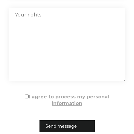
I agree to
process my personal
information