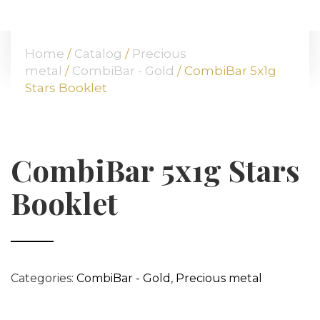
HOME
ABOUT US
Home
/
Catalog
/
Precious
OUR OFFER
metal
/
CombiBar - Gold
/ CombiBar 5x1g
COMMODITIES
Stars Booklet
BRANCHES
ATT FACES
MEDIA
CombiBar 5x1g Stars
BLOG
Booklet
PARTNERS
CONTACT
Categories:
CombiBar - Gold
,
Precious metal