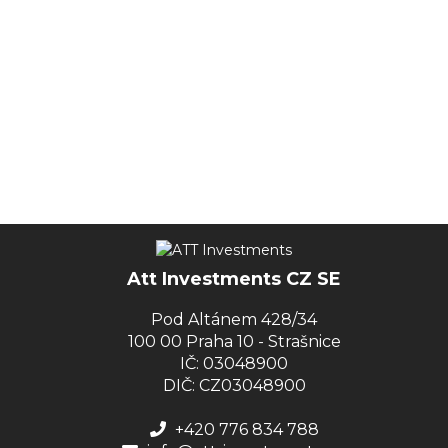
Att Investments CZ SE
Pod Altánem 428/34
100 00 Praha 10 - Strašnice
IČ: 03048900
DIČ: CZ03048900
+420 776 834 788