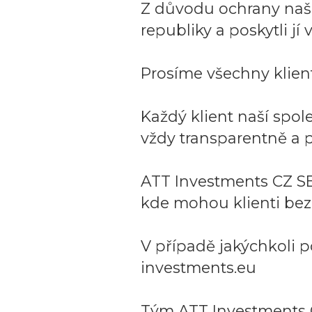
Z důvodu ochrany naší 
republiky a poskytli j
Prosíme všechny klient
Každý klient naší spo
vždy transparentně a p
ATT Investments CZ SE
kde mohou klienti bez
V případě jakýchkoli p
investments.eu
Tým ATT Investments 