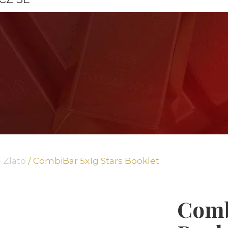
 Zlato
/ CombiBar 5x1g Stars Booklet
Comb