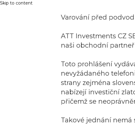
Skip to content
Varování před podvodn
ATT Investments CZ SE
naši obchodní partneři
Toto prohlášení vydáv
nevyžádaného telefon
strany zejména sloven
nabízejí investiční zla
přičemž se neoprávněn
Takové jednání nemá s