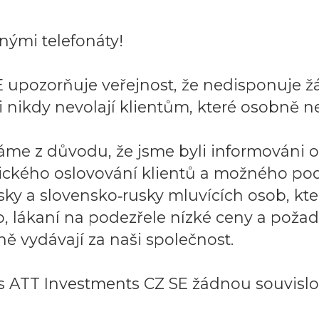
ými telefonáty!
 upozorňuje veřejnost, že nedisponuje ž
 nikdy nevolají klientům, které osobně ne
áme z důvodu, že jsme byli informováni 
ického oslovování klientů a možného po
sky a slovensko‑rusky mluvících osob, k
to, lákaní na podezřele nízké ceny a požad
ě vydávají za naši společnost.
 ATT Investments CZ SE žádnou souvislos