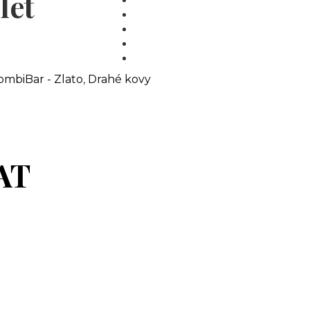
let
MÉDIA
BLOG
PARTNEŘI
KONTAKT
ombiBar - Zlato
,
Drahé kovy
AT