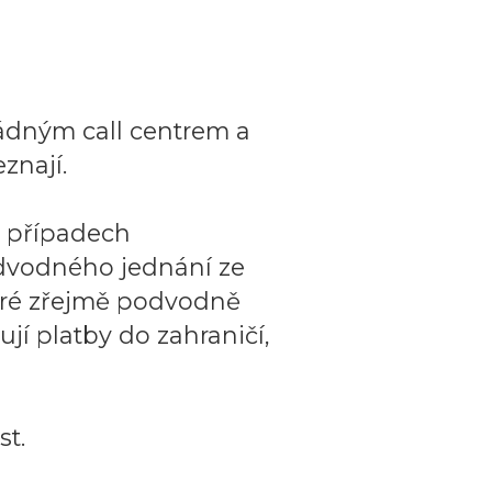
ádným call centrem a
znají.
o případech
dvodného jednání ze
teré zřejmě podvodně
ují platby do zahraničí,
t.