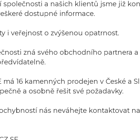
společnosti a našich klientů jsme již kont
í veškeré dostupné informace.
y i veřejnost o zvýšenou opatrnost.
lečnosti zná svého obchodního partnera 
ředvídatelně.
 má 16 kamenných prodejen v České a Sl
pečně a osobně řešit své požadavky.
ochybností nás neváhejte kontaktovat na:
CZ SE