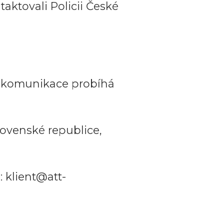
aktovali Policii České
a komunikace probíhá
ovenské republice,
 klient@att-