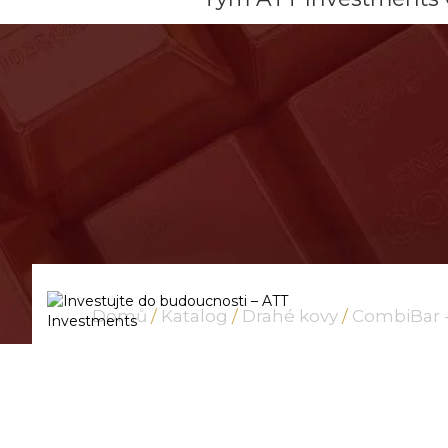
Domů
/
Katalog
/
Drahé kovy
/
CombiBar -