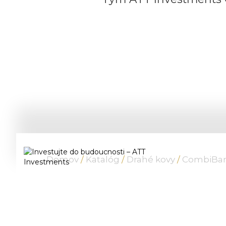
Domov
/
Katalóg
/
Drahé kovy
/
CombiBar 