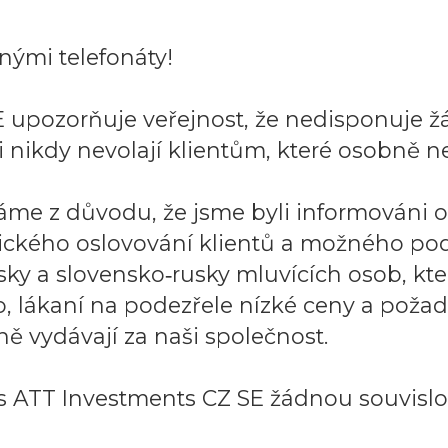
ými telefonáty!
 upozorňuje veřejnost, že nedisponuje ž
 nikdy nevolají klientům, které osobně ne
áme z důvodu, že jsme byli informováni 
ického oslovování klientů a možného po
sky a slovensko‑rusky mluvících osob, k
to, lákaní na podezřele nízké ceny a požad
ě vydávají za naši společnost.
 ATT Investments CZ SE žádnou souvislos