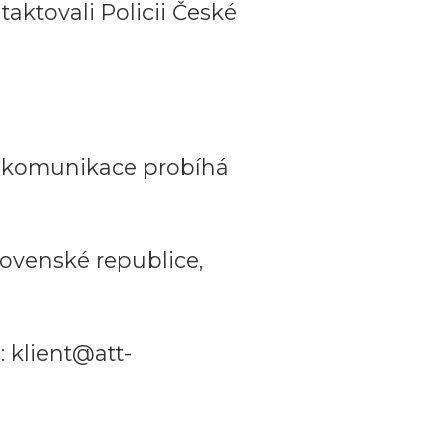
aktovali Policii České
a komunikace probíhá
ovenské republice,
 klient@att-