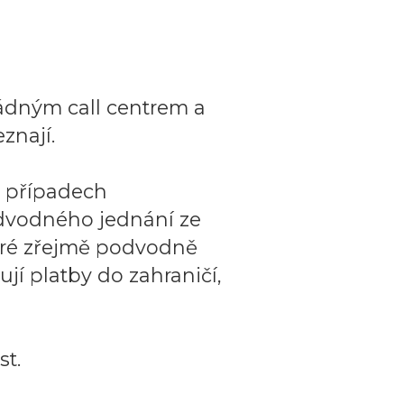
ádným call centrem a
znají.
o případech
dvodného jednání ze
teré zřejmě podvodně
ují platby do zahraničí,
t.