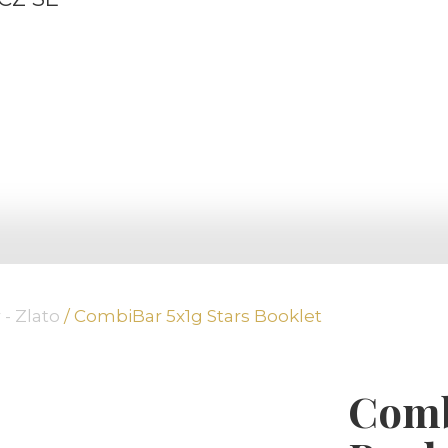
- Zlato
/ CombiBar 5x1g Stars Booklet
Comb