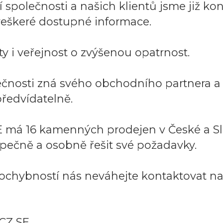
společnosti a našich klientů jsme již kont
í veškeré dostupné informace.
y i veřejnost o zvýšenou opatrnost.
lečnosti zná svého obchodního partnera 
ředvídatelně.
 má 16 kamenných prodejen v České a Sl
pečně a osobně řešit své požadavky.
ochybností nás neváhejte kontaktovat na:
CZ SE