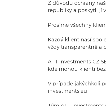
Z důvodu ochrany naší 
republiky a poskytli j
Prosíme všechny klient
Každý klient naší spo
vždy transparentně a p
ATT Investments CZ SE
kde mohou klienti bez
V případě jakýchkoli p
investments.eu
Tým ATT Investments 