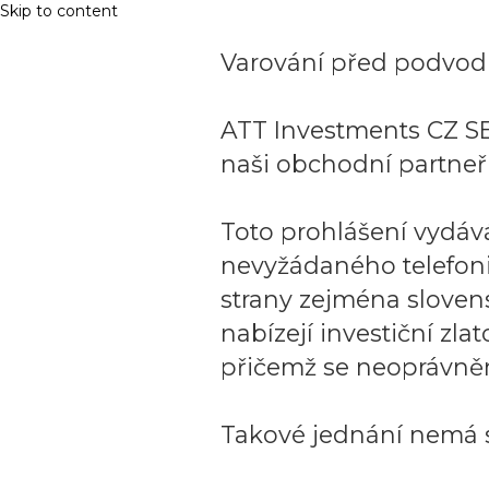
Skip to content
Varování před podvodn
ATT Investments CZ SE
naši obchodní partneři
Toto prohlášení vydáv
nevyžádaného telefon
strany zejména sloven
nabízejí investiční zla
přičemž se neoprávněn
Takové jednání nemá s