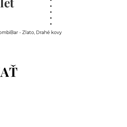
let
MÉDIÁ
BLOG
PARTNERI
KONTAKT
ombiBar - Zlato
,
Drahé kovy
MAŤ