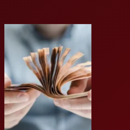
DOMOV
O NÁS
PONUKA
KOMODITY
KATALÓG
POBOČKY
TVÁRE ATT
MÉDIÁ
BLOG
PARTNERI
KONTAKT