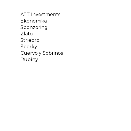
ATT Investments
Ekonomika
Sponzoring
Zlato
Striebro
Šperky
Cuervo y Sobrinos
Rubíny
Diamanty
PNK
SOP
Rozhovory
Vzdelávanie
Nezaradené
Sledujte nás