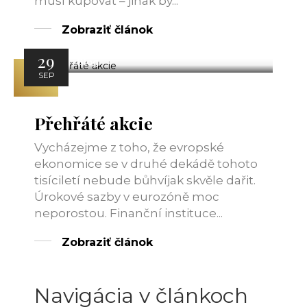
musí kupovat – jinak by...
Zobraziť článok
29
Blog
SEP
Přehřáté akcie
Vycházejme z toho, že evropské
ekonomice se v druhé dekádě tohoto
tisíciletí nebude bůhvíjak skvěle dařit.
Úrokové sazby v eurozóně moc
neporostou. Finanční instituce...
Zobraziť článok
Navigácia v článkoch