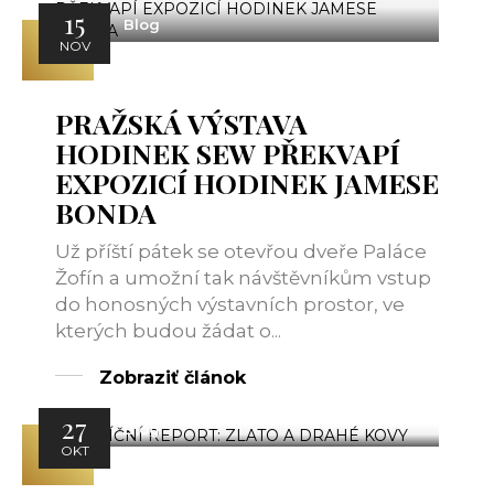
15
Blog
NOV
PRAŽSKÁ VÝSTAVA
HODINEK SEW PŘEKVAPÍ
EXPOZICÍ HODINEK JAMESE
BONDA
Už příští pátek se otevřou dveře Paláce
Žofín a umožní tak návštěvníkům vstup
do honosných výstavních prostor, ve
kterých budou žádat o...
Zobraziť článok
27
Blog
OKT