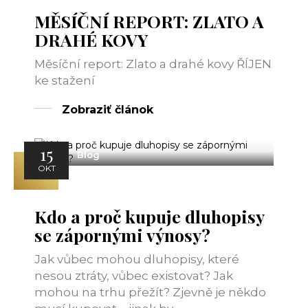
MĚSÍČNÍ REPORT: ZLATO A
DRAHÉ KOVY
Měsíční report: Zlato a drahé kovy ŘÍJEN
ke stažení
Zobraziť článok
15
Blog
OKT
Kdo a proč kupuje dluhopisy
se zápornými výnosy?
Jak vůbec mohou dluhopisy, které
nesou ztráty, vůbec existovat? Jak
mohou na trhu přežít? Zjevně je někdo