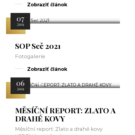
Zobraziť článok
07
Média
JAN
SOP Seč 2021
Fotogalerie
Zobraziť článok
06
Blog
JAN
MĚSÍČNÍ REPORT: ZLATO A
DRAHÉ KOVY
Měsíční report: Zlato a drahé kovy