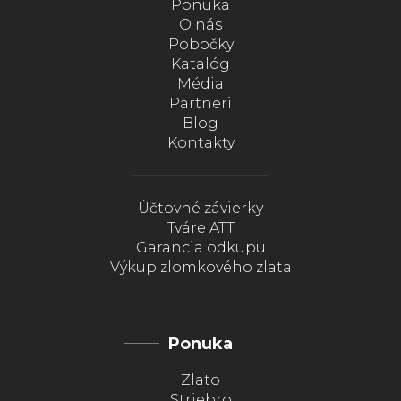
Ponuka
O nás
Pobočky
Katalóg
Média
Partneri
Blog
Kontakty
Účtovné závierky
Tváre ATT
Garancia odkupu
Výkup zlomkového zlata
Ponuka
Zlato
Striebro