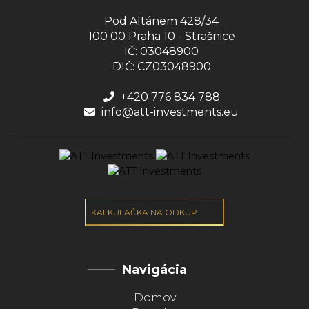
Pod Altánem 428/34
100 00 Praha 10 - Strašnice
IČ: 03048900
DIČ: CZ03048900
+420 776 834 788
info@att-investments.eu
KALKULAČKA NA ODKUP
Navigácia
Domov