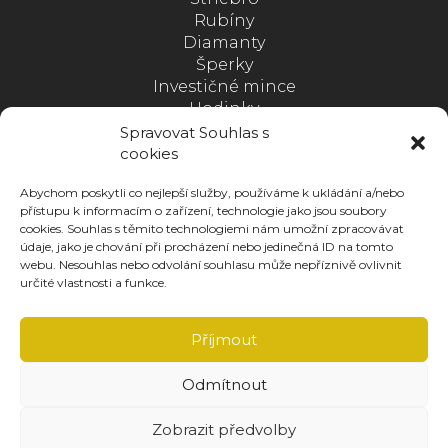
Rubíny
Diamanty
Šperky
Investičné mince
Hodinky
Medaile
Spravovat Souhlas s
Postupný nákup kovov
cookies
Zlato s istotou
Abychom poskytli co nejlepší služby, používáme k ukládání a/nebo
přístupu k informacím o zařízení, technologie jako jsou soubory
SLEDUJTE NÁS
cookies. Souhlas s těmito technologiemi nám umožní zpracovávat
údaje, jako je chování při procházení nebo jedinečná ID na tomto
webu. Nesouhlas nebo odvolání souhlasu může nepříznivě ovlivnit
určité vlastnosti a funkce.
Sťahujte ZDARMA našu novú aplikáciu
Příjmout
Odmítnout
Zobrazit předvolby