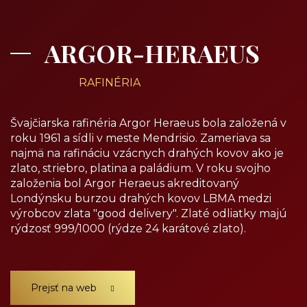
ARGOR-HERAEUS
RAFINÉRIA
Švajčiarska rafinéria Argor Heraeus bola založená v
roku 1961 a sídli v meste Mendrisio. Zameriava sa
najmä na rafináciu vzácnych drahých kovov ako je
zlato, striebro, platina a paládium. V roku svojho
založenia bol Argor Heraeus akreditovaný
Londýnsku burzou drahých kovov LBMA medzi
výrobcov zlata "good delivery". Zlaté odliatky majú
rýdzosť 999/1000 (rýdze 24 karátové zlato).
Prejsť na web