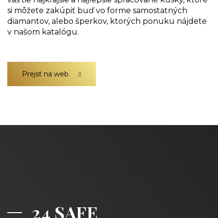
si môžete zakúpiť buď vo forme samostatných
diamantov, alebo šperkov, ktorých ponuku nájdete
v našom katalógu.
Prejsť na web
24 SAFE