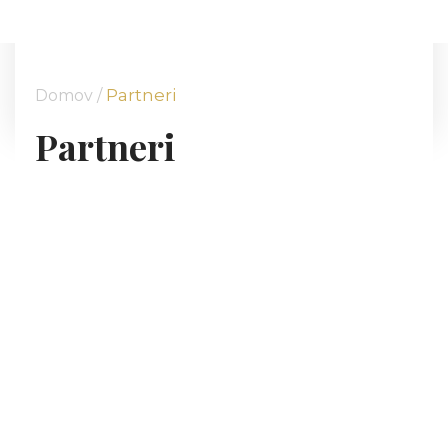
DOMOV
O NÁS
PONUKA
Partneri
Domov /
KOMODITY
Partneri
KATALÓG
POBOČKY
TVÁRE ATT
MÉDIÁ
BLOG
PARTNERI
KONTAKT