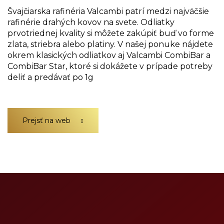
Švajčiarska rafinéria Valcambi patrí medzi najväčšie
rafinérie drahých kovov na svete. Odliatky
prvotriednej kvality si môžete zakúpiť buď vo forme
zlata, striebra alebo platiny. V našej ponuke nájdete
okrem klasických odliatkov aj Valcambi CombiBar a
CombiBar Star, ktoré si dokážete v prípade potreby
deliť a predávať po 1g
Prejsť na web