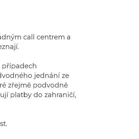
ádným call centrem a
znají.
o případech
dvodného jednání ze
teré zřejmě podvodně
ují platby do zahraničí,
t.