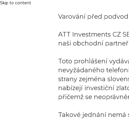
Skip to content
Varování před podvodn
ATT Investments CZ SE
naši obchodní partneři
Toto prohlášení vydáv
nevyžádaného telefon
strany zejména sloven
nabízejí investiční zla
přičemž se neoprávněn
Takové jednání nemá s