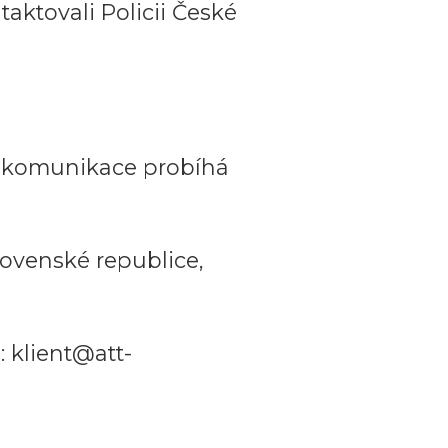
aktovali Policii České
a komunikace probíhá
ovenské republice,
 klient@att-