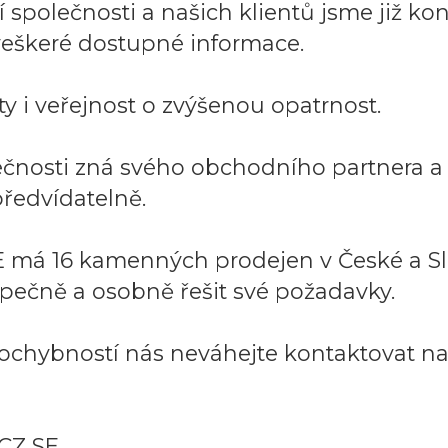
společnosti a našich klientů jsme již kont
í veškeré dostupné informace.
y i veřejnost o zvýšenou opatrnost.
lečnosti zná svého obchodního partnera 
ředvídatelně.
 má 16 kamenných prodejen v České a Sl
pečně a osobně řešit své požadavky.
ochybností nás neváhejte kontaktovat na:
CZ SE