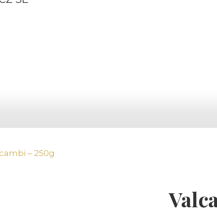
lcambi – 250g
Valc