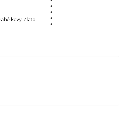
MÉDIÁ
BLOG
PARTNERI
rahé kovy
,
Zlato
KONTAKT