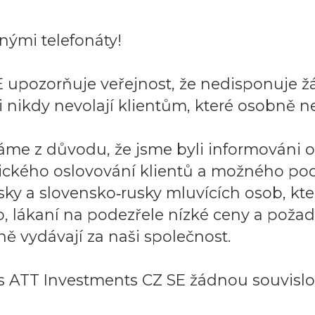
ými telefonáty!
 upozorňuje veřejnost, že nedisponuje ž
 nikdy nevolají klientům, které osobně ne
áme z důvodu, že jsme byli informováni 
ického oslovování klientů a možného po
sky a slovensko‑rusky mluvících osob, k
to, lákaní na podezřele nízké ceny a požad
ě vydávají za naši společnost.
 ATT Investments CZ SE žádnou souvislos