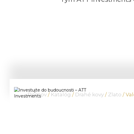
Domov
/
Katalóg
/
Drahé kovy
/
Zlato
/ Va