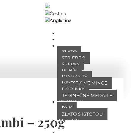
Obchodný portál
DOMOV
O NÁS
PONUKA
ZLATO
STRIEBRO
ŠPERKY
RUBÍN
DIAMANTY
INVESTIČNÉ MINCE
HODINKY
JEDINEČNÉ MEDAILE
KOMODITY
PNK
ZLATO S ISTOTOU
ambi – 250g
KATALÓG
POBOČKY
TVÁRE ATT