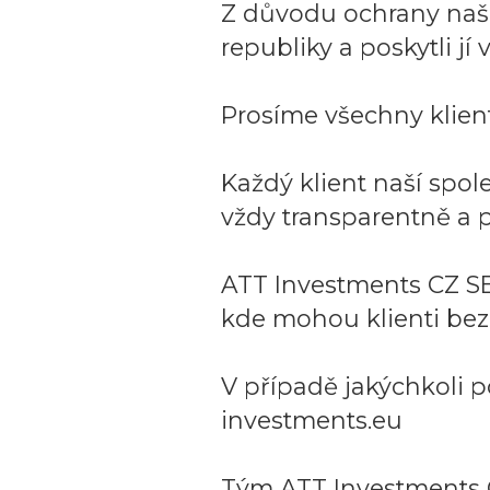
Z důvodu ochrany naší 
republiky a poskytli j
Prosíme všechny klient
Každý klient naší spo
vždy transparentně a p
ATT Investments CZ SE
kde mohou klienti bez
V případě jakýchkoli p
investments.eu
Tým ATT Investments 