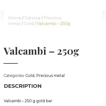
HOME
ABOUT US
Home
/
Catalog
/
Precious
OUR OFFER
metal
/
Gold
/ Valcambi – 250g
COMMODITIES
BRANCHES
ATT FACES
Valcambi – 250g
MEDIA
BLOG
PARTNERS
CONTACT
Categories:
Gold
,
Precious metal
DESCRIPTION
Valcambi – 250 g gold bar