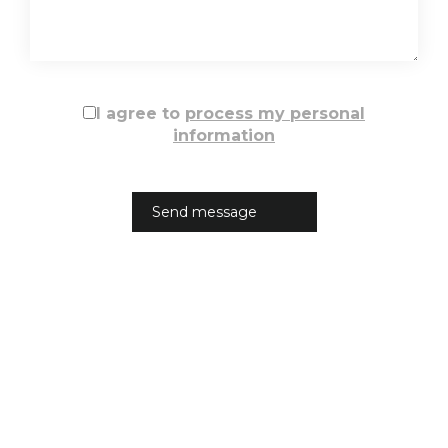
I agree to
process my personal
information