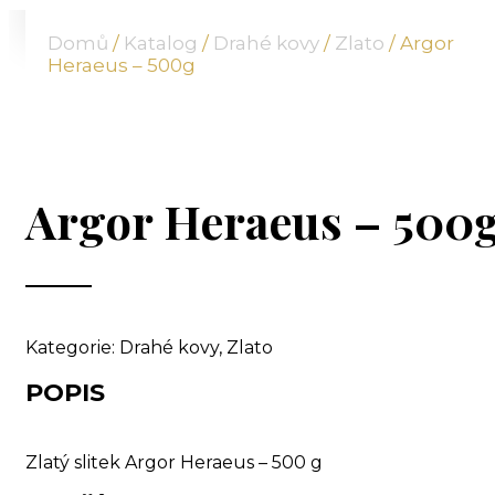
O NÁS
Domů
/
Katalog
/
Drahé kovy
/
Zlato
/ Argor
NABÍDKA
Heraeus – 500g
KOMODITY
KATALOG
POBOČKY
TVÁŘE ATT
Argor Heraeus – 500
MÉDIA
BLOG
PARTNEŘI
KONTAKT
Kategorie:
Drahé kovy
,
Zlato
POPIS
Zlatý slitek Argor Heraeus – 500 g