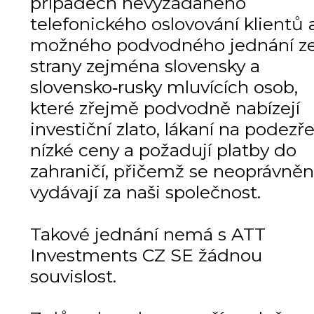
případech nevyžádaného
telefonického oslovování klientů 
možného podvodného jednání z
strany zejména slovensky a
slovensko‑rusky mluvících osob,
které zřejmě podvodně nabízejí
investiční zlato, lákaní na podezře
nízké ceny a požadují platby do
zahraničí, přičemž se neoprávně
vydávají za naši společnost.
Takové jednání nemá s ATT
Investments CZ SE žádnou
souvislost.