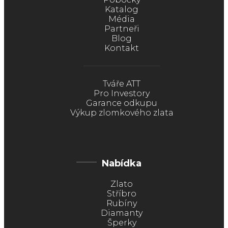
Katalog
Média
Partneři
Blog
Kontakt
Tváře ATT
Pro Investory
Garance odkupu
Výkup zlomkového zlata
Nabídka
Zlato
Stříbro
Rubíny
Diamanty
Šperky