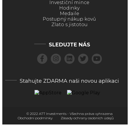
Investiční mince
Hodinky
Medaile
Postupný nákup kovů
Zlato s jistotou
SLEDUJTE NÁS
Stahujte ZDARMA naši novou aplikaci
© 2022 ATT Investments - Všechna práva vyhrazena
Obchodní podmínky
Zásady ochrany osobních údajů