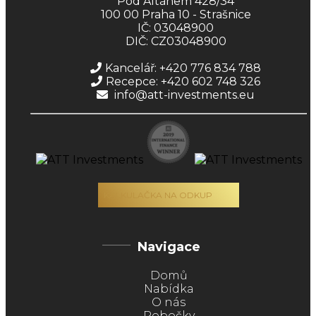
Pod Altánem 428/34
100 00 Praha 10 - Strašnice
IČ: 03048900
DIČ: CZ03048900
Kancelář: +420 776 834 788
Recepce: +420 602 748 326
info@att-investments.eu
KALKULAČKA NA ODKUP
Navigace
Domů
Nabídka
O nás
Pobočky