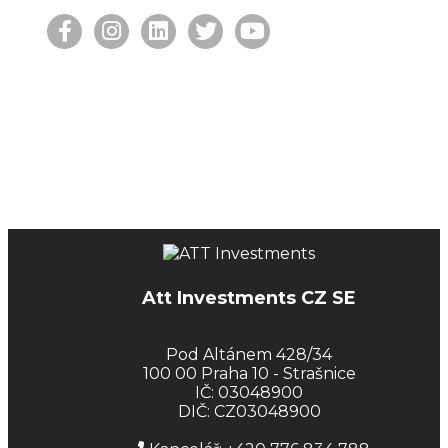
Att Investments CZ SE
Pod Altánem 428/34
100 00 Praha 10 - Strašnice
IČ: 03048900
DIČ: CZ03048900