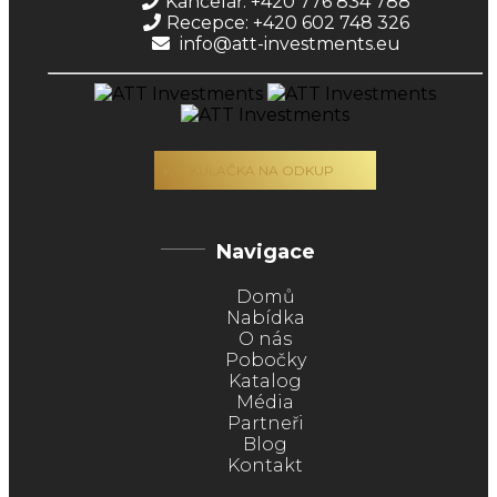
Kancelář: +420 776 834 788
Recepce: +420 602 748 326
info@att-investments.eu
KALKULAČKA NA ODKUP
Navigace
Domů
Nabídka
O nás
Pobočky
Katalog
Média
Partneři
Blog
Kontakt