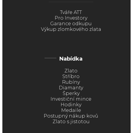
Tváře ATT
Pro Investory
Garance odkupu
Výkup zlomkového zlata
Nabídka
Zlato
Stříbro
Rubíny
Diamanty
Šperky
Investiční mince
Hodinky
Medaile
Postupný nákup kovů
Zlato s jistotou