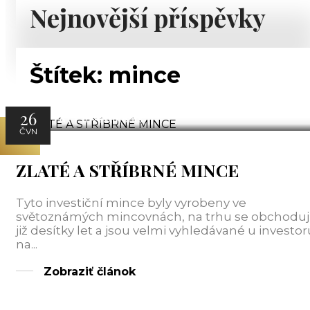
Nejnovější příspěvky
Štítek:
mince
26
ATT Investments
ČVN
ZLATÉ A STŘÍBRNÉ MINCE
Tyto investiční mince byly vyrobeny ve
světoznámých mincovnách, na trhu se obchoduj
již desítky let a jsou velmi vyhledávané u investor
na...
Zobraziť článok