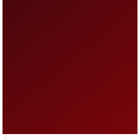
O NÁS
NABÍDKA
KOMODITY
KATALOG
POBOČKY
TVÁŘE ATT
MÉDIA
BLOG
PARTNEŘI
KONTAKT