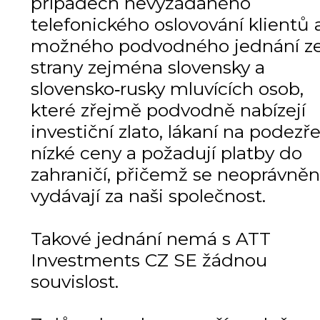
případech nevyžádaného
telefonického oslovování klientů 
možného podvodného jednání z
strany zejména slovensky a
slovensko‑rusky mluvících osob,
které zřejmě podvodně nabízejí
investiční zlato, lákaní na podezře
nízké ceny a požadují platby do
zahraničí, přičemž se neoprávně
vydávají za naši společnost.
Takové jednání nemá s ATT
Investments CZ SE žádnou
souvislost.