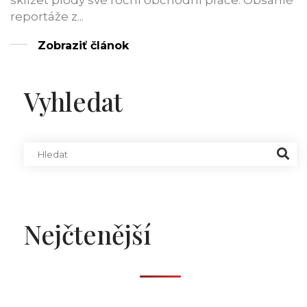
sklízet plody své roční obchodní práce. Obsáhlé
reportáže z...
Zobraziť článok
Vyhledat
Nejčtenější