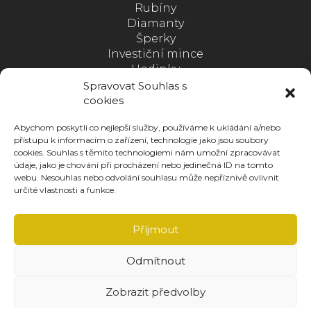
Rubíny
Diamanty
Šperky
Investiční mince
Hodinky
Medaile
Spravovat Souhlas s
Postupný nákup kovů
cookies
Zlato s jistotou
Abychom poskytli co nejlepší služby, používáme k ukládání a/nebo
přístupu k informacím o zařízení, technologie jako jsou soubory
SLEDUJTE NÁS
cookies. Souhlas s těmito technologiemi nám umožní zpracovávat
údaje, jako je chování při procházení nebo jedinečná ID na tomto
webu. Nesouhlas nebo odvolání souhlasu může nepříznivě ovlivnit
určité vlastnosti a funkce.
Stahujte ZDARMA naši novou aplikaci
Příjmout
Odmítnout
Zobrazit předvolby
© 2022 ATT Investments - Všechna práva vyhrazena