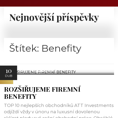
Nejnovější příspěvky
Štítek:
Benefity
10
ATT Investments
DUB
ROZŠIŘUJEME FIREMNÍ
BENEFITY
TOP 10 nejlepších obchodníků ATT Investments
odjíždí vždy v únoru na luxusní dovolenou