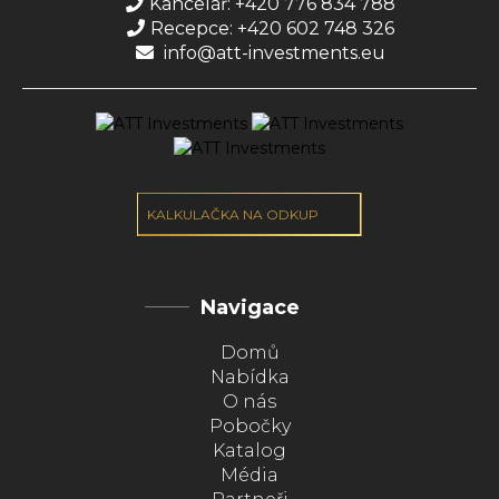
Kancelář: +420 776 834 788
Recepce: +420 602 748 326
info@att-investments.eu
KALKULAČKA NA ODKUP
Navigace
Domů
Nabídka
O nás
Pobočky
Katalog
Média