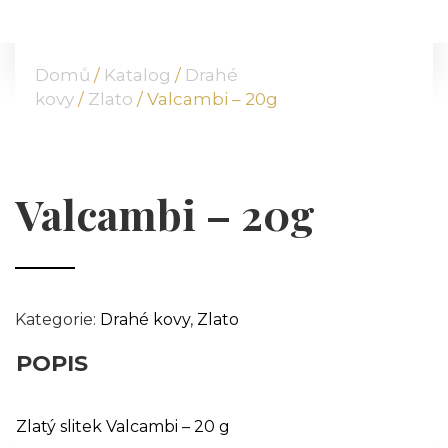
DOMŮ
O NÁS
Domů
/
Katalog
/
Drahé
NABÍDKA
kovy
/
Zlato
/ Valcambi – 20g
KOMODITY
KATALOG
POBOČKY
Valcambi – 20g
TVÁŘE ATT
MÉDIA
BLOG
PARTNEŘI
Kategorie:
Drahé kovy
,
Zlato
KONTAKT
POPIS
Zlatý slitek Valcambi – 20 g