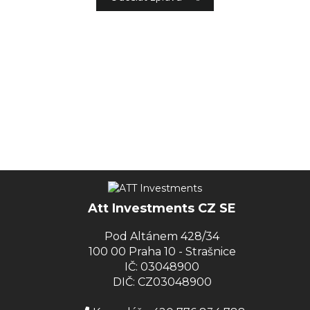
Att Investments CZ SE
Pod Altánem 428/34
100 00 Praha 10 - Strašnice
IČ: 03048900
DIČ: CZ03048900