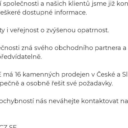
společnosti a našich klientů jsme již kont
í veškeré dostupné informace.
y i veřejnost o zvýšenou opatrnost.
lečnosti zná svého obchodního partnera 
ředvídatelně.
 má 16 kamenných prodejen v České a Sl
pečně a osobně řešit své požadavky.
ochybností nás neváhejte kontaktovat na:
CZ SE