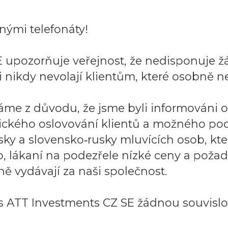
ými telefonáty!
 upozorňuje veřejnost, že nedisponuje ž
 nikdy nevolají klientům, které osobně ne
áme z důvodu, že jsme byli informováni 
ického oslovování klientů a možného po
sky a slovensko‑rusky mluvících osob, k
to, lákaní na podezřele nízké ceny a požad
ě vydávají za naši společnost.
 ATT Investments CZ SE žádnou souvislos