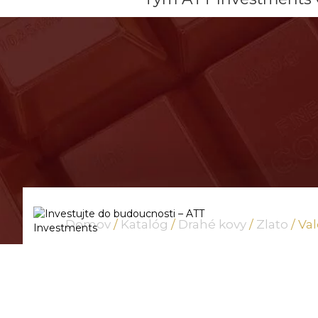
Domov
/
Katalóg
/
Drahé kovy
/
Zlato
/ Va