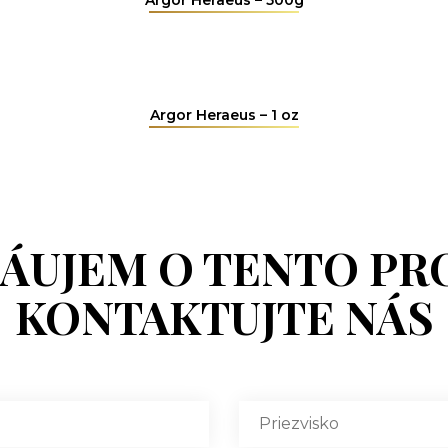
Argor Heraeus – 1 oz
ZÁUJEM O TENTO PR
KONTAKTUJTE NÁS