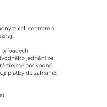
ádným call centrem a
znají.
o případech
dvodného jednání ze
teré zřejmě podvodně
ují platby do zahraničí,
t.