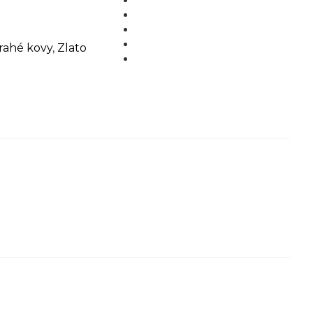
MÉDIÁ
BLOG
PARTNERI
rahé kovy
,
Zlato
KONTAKT