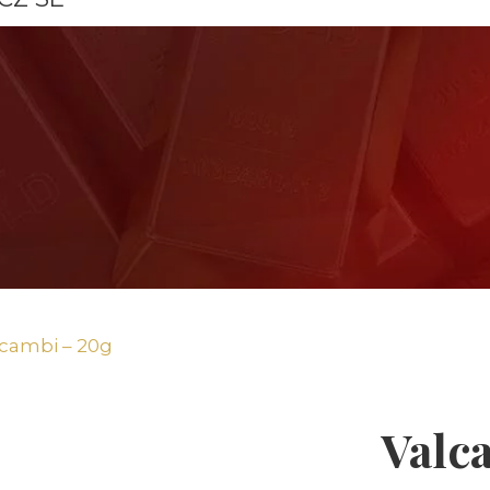
lcambi – 20g
Valc