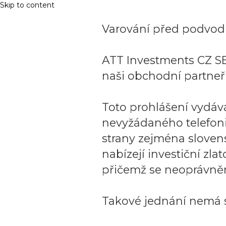
Skip to content
Varování před podvodn
ATT Investments CZ SE
naši obchodní partneři
Toto prohlášení vydáv
nevyžádaného telefon
strany zejména sloven
nabízejí investiční zla
přičemž se neoprávněn
Takové jednání nemá s