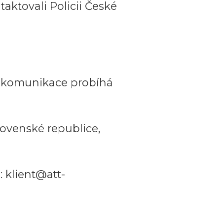
aktovali Policii České
a komunikace probíhá
ovenské republice,
 klient@att-