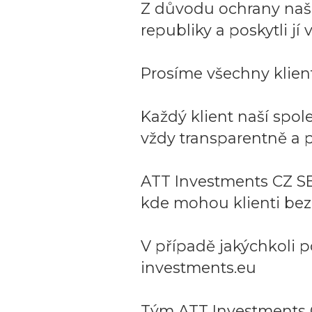
Z důvodu ochrany naší 
republiky a poskytli j
Prosíme všechny klient
Každý klient naší spo
vždy transparentně a p
ATT Investments CZ SE
kde mohou klienti bez
V případě jakýchkoli p
investments.eu
Tým ATT Investments 