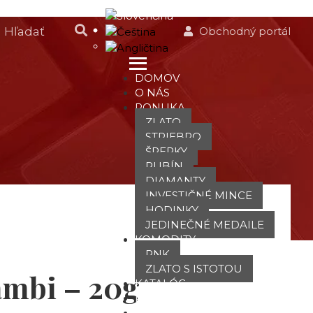
Obchodný portál
DOMOV
O NÁS
PONUKA
ZLATO
STRIEBRO
ŠPERKY
RUBÍN
DIAMANTY
INVESTIČNÉ MINCE
HODINKY
JEDINEČNÉ MEDAILE
KOMODITY
PNK
ZLATO S ISTOTOU
ambi – 20g
KATALÓG
POBOČKY
TVÁRE ATT