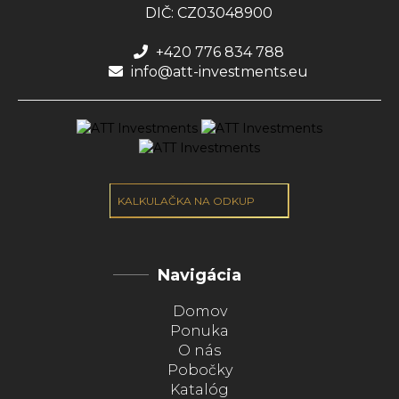
DIČ: CZ03048900
+420 776 834 788
info@att-investments.eu
KALKULAČKA NA ODKUP
Navigácia
Domov
Ponuka
O nás
Pobočky
Katalóg