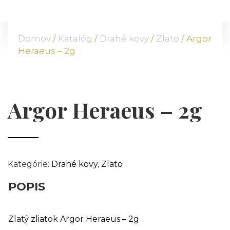
DOMOV
O NÁS
Domov
/
Katalóg
/
Drahé kovy
/
Zlato
/ Argor
PONUKA
Heraeus – 2g
KOMODITY
KATALÓG
POBOČKY
Argor Heraeus – 2g
TVÁRE ATT
MÉDIÁ
BLOG
PARTNERI
Kategórie:
Drahé kovy
,
Zlato
KONTAKT
POPIS
Zlatý zliatok Argor Heraeus – 2g