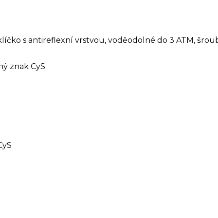
klíčko s antireflexní vrstvou, voděodolné do 3 ATM, šro
aný znak CyS
CyS