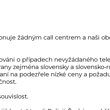
onuje žádným call centrem a naši ob
mováni o případech nevyžádaného tel
any zejména slovensky a slovensko‑r
kaní na podezřele nízké ceny a požadu
čnost.
uvislost.