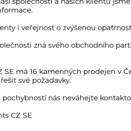
í společnosti a našich klientů jsme ji
nformace.
enty i veřejnost o zvýšenou opatrnost
polečnosti zná svého obchodního par
 SE má 16 kamenných prodejen v Čes
řešit své požadavky.
i pochybností nás neváhejte kontakto
ts CZ SE