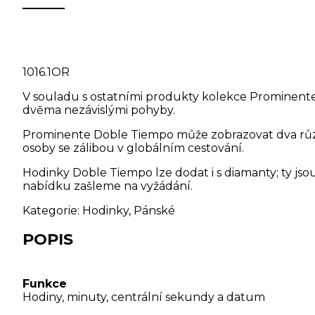
1016.1OR
V souladu s ostatními produkty kolekce Prominent
dvěma nezávislými pohyby.
Prominente Doble Tiempo může zobrazovat dva různé
osoby se zálibou v globálním cestování.
Hodinky Doble Tiempo lze dodat i s diamanty; ty js
nabídku zašleme na vyžádání.
Kategorie:
Hodinky
,
Pánské
POPIS
Funkce
Hodiny, minuty, centrální sekundy a datum