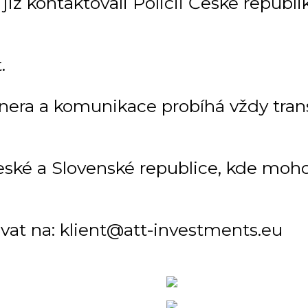
ž kontaktovali Policii České republiky
.
tnera a komunikace probíhá vždy tra
ké a Slovenské republice, kde mohou
vat na: klient@att-investments.eu