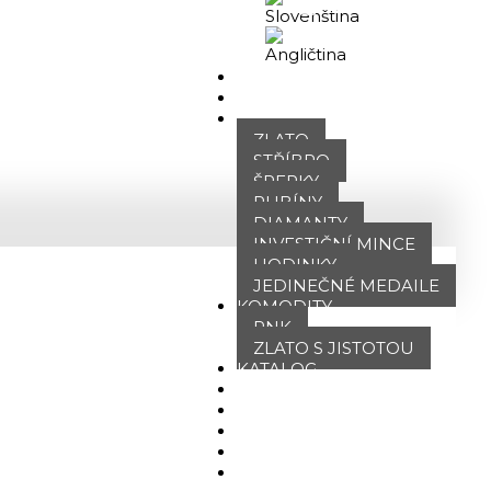
Obchodní portál
DOMŮ
O NÁS
NABÍDKA
ZLATO
STŘÍBRO
ŠPERKY
RUBÍNY
DIAMANTY
INVESTIČNÍ MINCE
HODINKY
JEDINEČNÉ MEDAILE
KOMODITY
PNK
ZLATO S JISTOTOU
KATALOG
POBOČKY
TVÁŘE ATT
MÉDIA
BLOG
PARTNEŘI