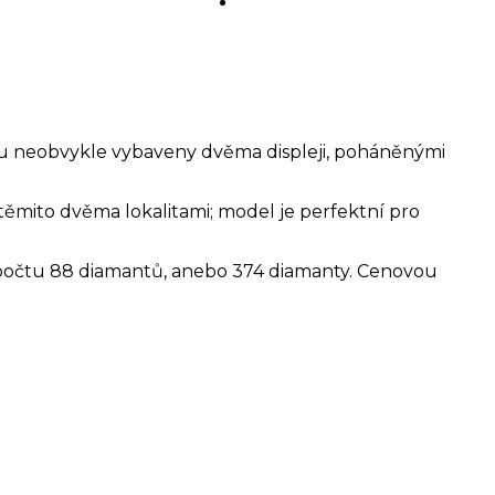
KONTAKT
ou neobvykle vybaveny dvěma displeji, poháněnými
ěmito dvěma lokalitami; model je perfektní pro
 v počtu 88 diamantů, anebo 374 diamanty. Cenovou