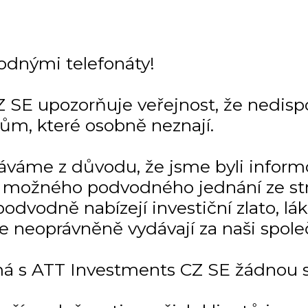
odnými telefonáty!
 SE upozorňuje veřejnost, že nedisp
tům, které osobně neznají.
dáváme z důvodu, že jsme byli infor
 a možného podvodného jednání ze str
odvodně nabízejí investiční zlato, lá
se neoprávněně vydávají za naši spole
á s ATT Investments CZ SE žádnou so