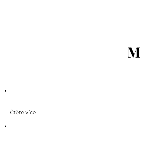
M
Čtěte více