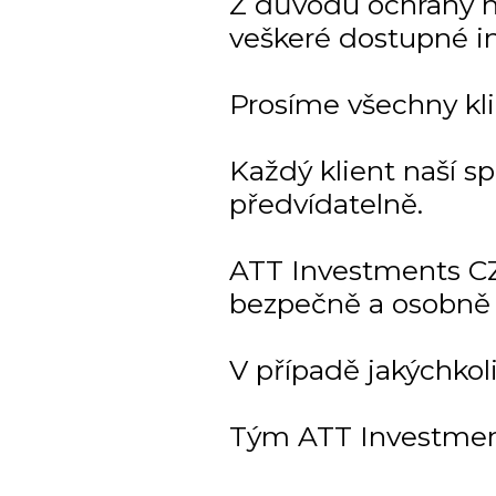
Z důvodu ochrany naš
veškeré dostupné i
Prosíme všechny kli
Každý klient naší s
předvídatelně.
ATT Investments CZ
bezpečně a osobně 
V případě jakýchkol
Tým ATT Investmen