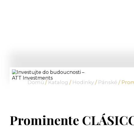
Domů
/
Katalog
/
Hodinky
/
Pánské
/ Pro
Prominente CLÁSI