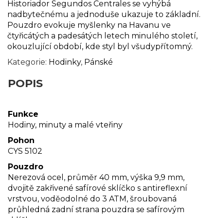
Historiador Segundos Centrales se vyhýbá
nadbytečnému a jednoduše ukazuje to základní.
Pouzdro evokuje myšlenky na Havanu ve
čtyřicátých a padesátých letech minulého století,
okouzlující období, kde styl byl všudypřítomný.
Kategorie:
Hodinky
,
Pánské
POPIS
Funkce
Hodiny, minuty a malé vteřiny
Pohon
CYS 5102
Pouzdro
Nerezová ocel, průměr 40 mm, výška 9,9 mm,
dvojitě zakřivené safírové sklíčko s antireflexní
vrstvou, voděodolné do 3 ATM, šroubovaná
průhledná zadní strana pouzdra se safírovým