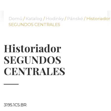
DOMŮ
O NÁS
Domů
/
Katalog
/
Hodinky
/
Pánské
/ Historiador
NABÍDKA
SEGUNDOS CENTRALES
KOMODITY
KATALOG
POBOČKY
Historiador
TVÁŘE ATT
SEGUNDOS
MÉDIA
BLOG
CENTRALES
PARTNEŘI
KONTAKT
3195.1CS.BR