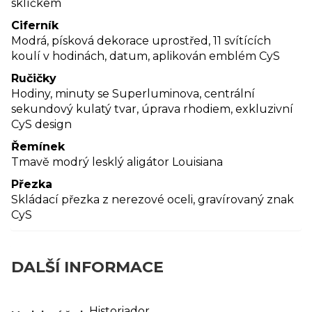
sklíčkem
Ciferník
Modrá, písková dekorace uprostřed, 11 svítících
koulí v hodinách, datum, aplikován emblém CyS
Ručičky
Hodiny, minuty se Superluminova, centrální
sekundový kulatý tvar, úprava rhodiem, exkluzivní
CyS design
Řemínek
Tmavě modrý lesklý aligátor Louisiana
Přezka
Skládací přezka z nerezové oceli, gravírovaný znak
CyS
DALŠÍ INFORMACE
Historiador