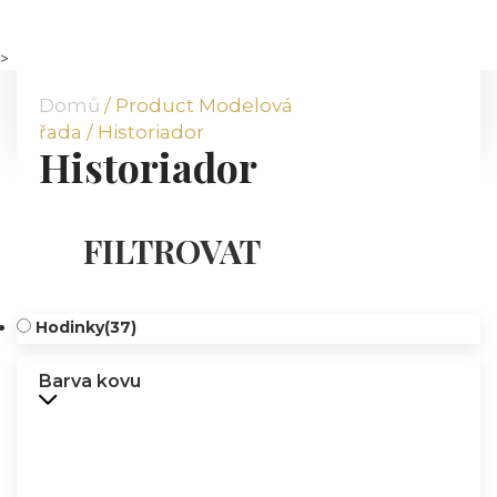
DOMŮ
O NÁS
>
NABÍDKA
Domů
/ Product Modelová
KOMODITY
řada / Historiador
Historiador
KATALOG
POBOČKY
TVÁŘE ATT
FILTROVAT
MÉDIA
BLOG
Hodinky
(37)
PARTNEŘI
KONTAKT
Barva kovu