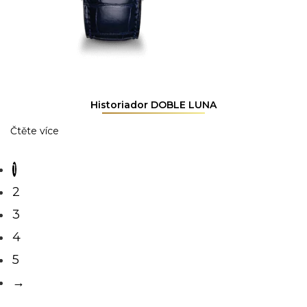
Historiador DOBLE LUNA
Čtěte více
1
2
3
4
5
→