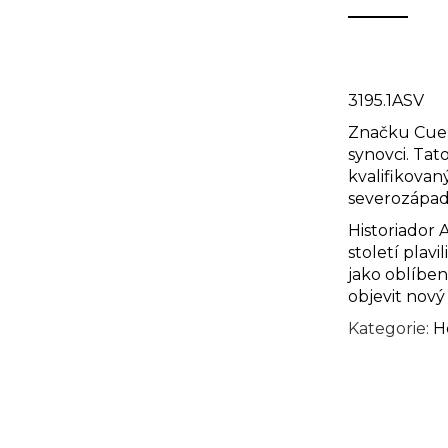
3195.1ASV
Značku Cuerv
synovci. Ta
kvalifikovan
severozápad
Historiador 
století plav
jako oblíben
objevit nový 
Kategorie:
H