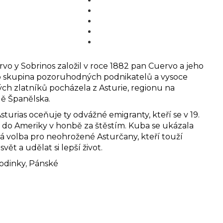
MÉDIA
BLOG
PARTNEŘI
KONTAKT
o y Sobrinos založil v roce 1882 pan Cuervo a jeho
to skupina pozoruhodných podnikatelů a vysoce
ých zlatníků pocházela z Asturie, regionu na
ě Španělska.
Asturias oceňuje ty odvážné emigranty, kteří se v 19.
ili do Ameriky v honbě za štěstím. Kuba se ukázala
á volba pro neohrožené Asturčany, kteří touží
svět a udělat si lepší život.
odinky
,
Pánské