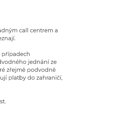
ádným call centrem a
znají.
o případech
dvodného jednání ze
teré zřejmě podvodně
ují platby do zahraničí,
t.