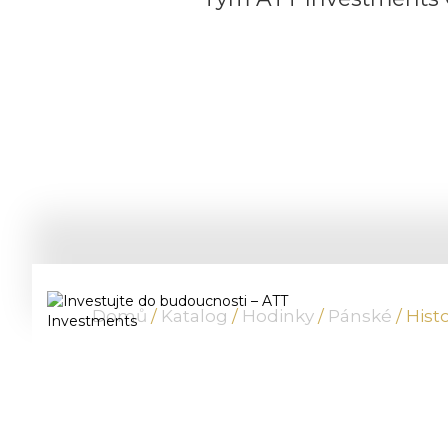
Domů
/
Katalog
/
Hodinky
/
Pánské
/ Hist