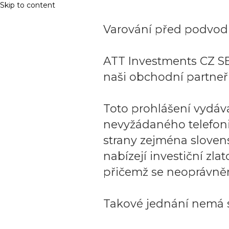
Skip to content
Varování před podvodn
ATT Investments CZ SE
naši obchodní partneři
Toto prohlášení vydáv
nevyžádaného telefon
strany zejména sloven
nabízejí investiční zla
přičemž se neoprávněn
Takové jednání nemá s