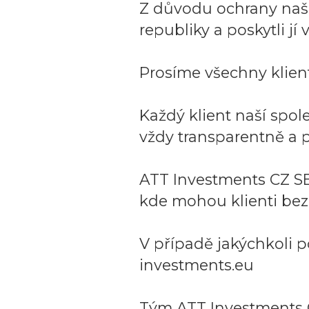
Z důvodu ochrany naší 
republiky a poskytli j
Prosíme všechny klient
Každý klient naší spo
vždy transparentně a p
ATT Investments CZ SE
kde mohou klienti bez
V případě jakýchkoli p
investments.eu
Tým ATT Investments 