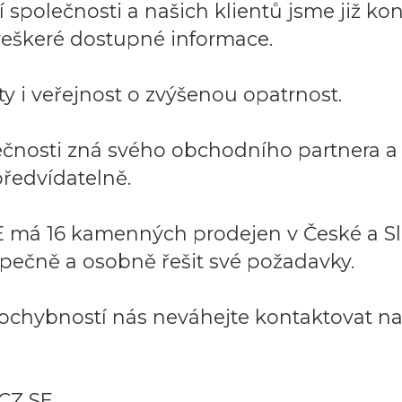
společnosti a našich klientů jsme již kont
í veškeré dostupné informace.
y i veřejnost o zvýšenou opatrnost.
lečnosti zná svého obchodního partnera 
ředvídatelně.
 má 16 kamenných prodejen v České a Sl
pečně a osobně řešit své požadavky.
ochybností nás neváhejte kontaktovat na:
CZ SE