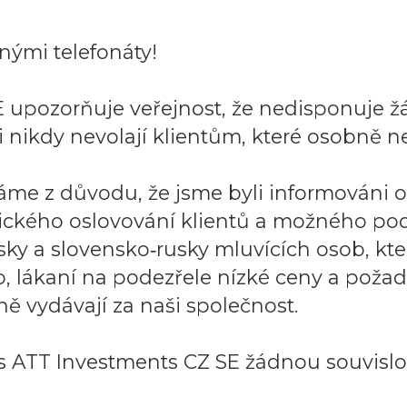
ými telefonáty!
 upozorňuje veřejnost, že nedisponuje ž
 nikdy nevolají klientům, které osobně ne
áme z důvodu, že jsme byli informováni 
ického oslovování klientů a možného po
sky a slovensko‑rusky mluvících osob, k
to, lákaní na podezřele nízké ceny a požad
ě vydávají za naši společnost.
 ATT Investments CZ SE žádnou souvislos