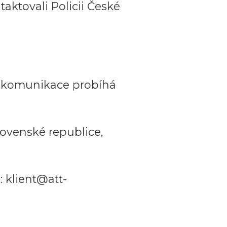
aktovali Policii České
a komunikace probíhá
ovenské republice,
 klient@att-