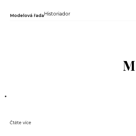
Historiador
Modelová řada
M
Čtěte více