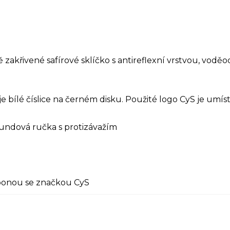
 zakřivené safírové sklíčko s antireflexní vrstvou, vo
 bílé číslice na černém disku. Použité logo CyS je umís
undová ručka s protizávažím
sponou se značkou CyS