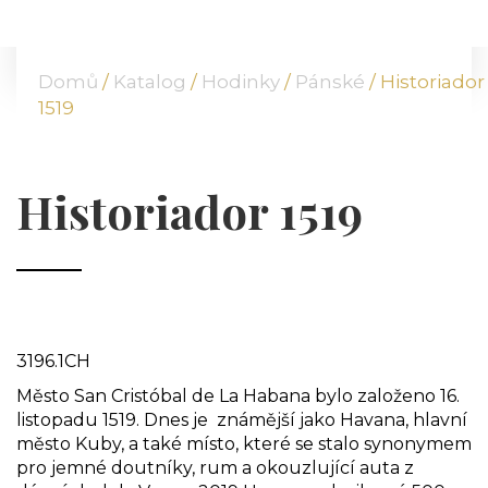
DOMŮ
O NÁS
Domů
/
Katalog
/
Hodinky
/
Pánské
/ Historiador
NABÍDKA
1519
KOMODITY
KATALOG
POBOČKY
Historiador 1519
TVÁŘE ATT
MÉDIA
BLOG
PARTNEŘI
KONTAKT
3196.1CH
Město San Cristóbal de La Habana bylo založeno 16.
listopadu 1519. Dnes je známější jako Havana, hlavní
město Kuby, a také místo, které se stalo synonymem
pro jemné doutníky, rum a okouzlující auta z