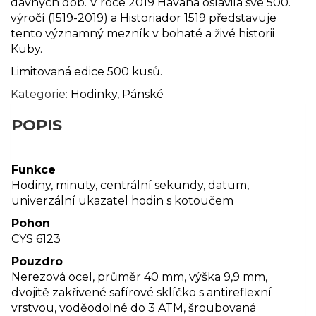
dávných dob. V roce 2019 Havana oslavila své 500.
výročí (1519-2019) a Historiador 1519 představuje
tento významný mezník v bohaté a živé historii
Kuby.
Limitovaná edice 500 kusů.
Kategorie:
Hodinky
,
Pánské
POPIS
Funkce
Hodiny, minuty, centrální sekundy, datum,
univerzální ukazatel hodin s kotoučem
Pohon
CYS 6123
Pouzdro
Nerezová ocel, průměr 40 mm, výška 9,9 mm,
dvojitě zakřivené safírové sklíčko s antireflexní
vrstvou, voděodolné do 3 ATM, šroubovaná