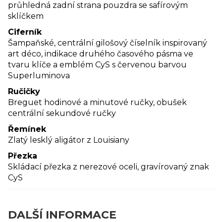
průhledná zadní strana pouzdra se safírovým
sklíčkem
Ciferník
Šampaňské, centrální gilošový číselník inspirovaný
art déco, indikace druhého časového pásma ve
tvaru klíče a emblém CyS s červenou barvou
Superluminova
Ručičky
Breguet hodinové a minutové ručky, obušek
centrální sekundové ručky
Řemínek
Zlatý lesklý aligátor z Louisiany
Přezka
Skládací přezka z nerezové oceli, gravírovaný znak
CyS
DALŠÍ INFORMACE