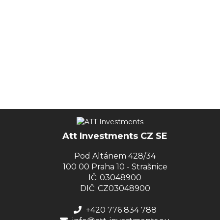
Att Investments CZ SE
Pod Altánem 428/34
100 00 Praha 10 - Strašnice
IČ: 03048900
DIČ: CZ03048900
+420 776 834 788