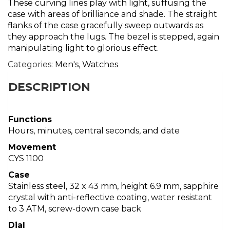
These curving lines play with light, suffusing the
case with areas of brilliance and shade. The straight
flanks of the case gracefully sweep outwards as
they approach the lugs. The bezel is stepped, again
manipulating light to glorious effect.
Categories:
Men's
,
Watches
DESCRIPTION
Functions
Hours, minutes, central seconds, and date
Movement
CYS 1100
Case
Stainless steel, 32 x 43 mm, height 6.9 mm, sapphire
crystal with anti-reflective coating, water resistant
to 3 ATM, screw-down case back
Dial