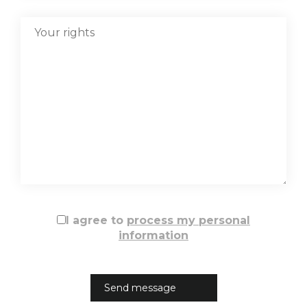
I agree to
process my personal
information