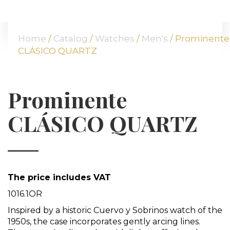
HOME
ABOUT US
Home
/
Catalog
/
Watches
/
Men's
/ Prominente
OUR OFFER
CLÁSICO QUARTZ
COMMODITIES
BRANCHES
ATT FACES
Prominente
MEDIA
CLÁSICO QUARTZ
BLOG
PARTNERS
CONTACT
The price includes VAT
1016.1OR
Inspired by a historic Cuervo y Sobrinos watch of the
1950s, the case incorporates gently arcing lines.