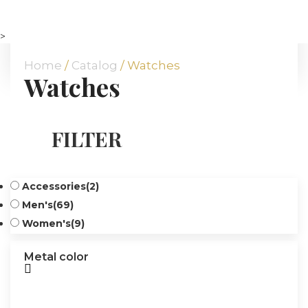
HOME
ABOUT US
>
OUR OFFER
Home
/
Catalog
/ Watches
Watches
COMMODITIES
BRANCHES
ATT FACES
FILTER
MEDIA
BLOG
PARTNERS
Accessories
(2)
CONTACT
Men's
(69)
Women's
(9)
Metal color