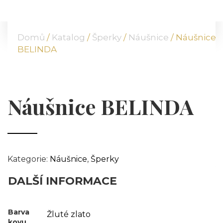
DOMŮ
O NÁS
Domů
/
Katalog
/
Šperky
/
Náušnice
/ Náušnice
NABÍDKA
BELINDA
KOMODITY
KATALOG
POBOČKY
Náušnice BELINDA
TVÁŘE ATT
MÉDIA
BLOG
PARTNEŘI
Kategorie:
Náušnice
,
Šperky
KONTAKT
DALŠÍ INFORMACE
Barva
Žluté zlato
kovu