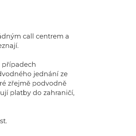
ádným call centrem a
znají.
o případech
dvodného jednání ze
teré zřejmě podvodně
ují platby do zahraničí,
t.