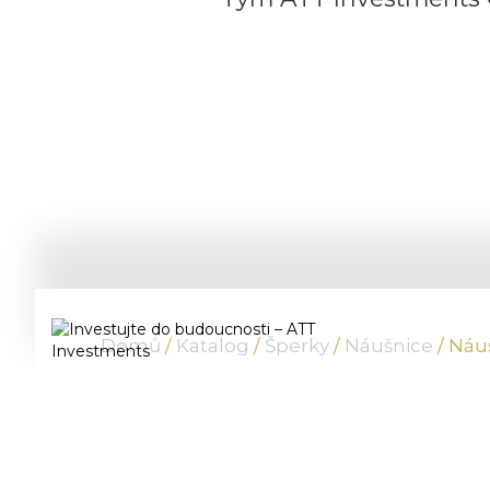
Domů
/
Katalog
/
Šperky
/
Náušnice
/ Náu