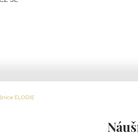
šnice ELODIE
Náuš