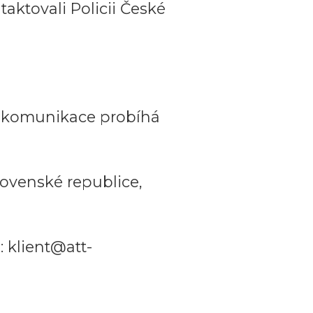
aktovali Policii České
a komunikace probíhá
ovenské republice,
 klient@att-