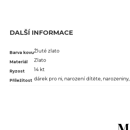
DALŠÍ INFORMACE
Žluté zlato
Barva kovu
Zlato
Materiál
14 kt
Ryzost
dárek pro ni
,
narození dítěte
,
narozeniny
Příležitost
M