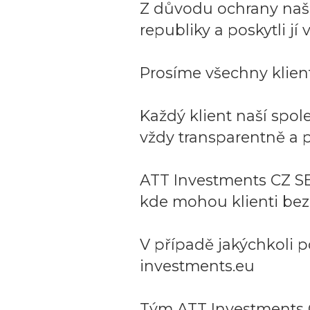
Z důvodu ochrany naší 
republiky a poskytli j
Prosíme všechny klient
Každý klient naší spo
vždy transparentně a p
ATT Investments CZ SE
kde mohou klienti bez
V případě jakýchkoli p
investments.eu
Tým ATT Investments 