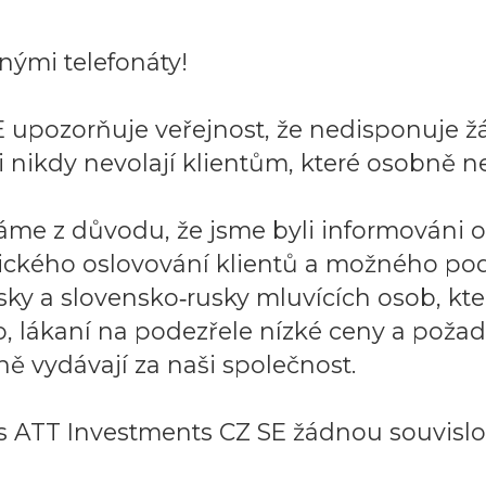
ými telefonáty!
 upozorňuje veřejnost, že nedisponuje ž
 nikdy nevolají klientům, které osobně ne
áme z důvodu, že jsme byli informováni 
ického oslovování klientů a možného po
sky a slovensko‑rusky mluvících osob, k
to, lákaní na podezřele nízké ceny a požad
ě vydávají za naši společnost.
 ATT Investments CZ SE žádnou souvislos