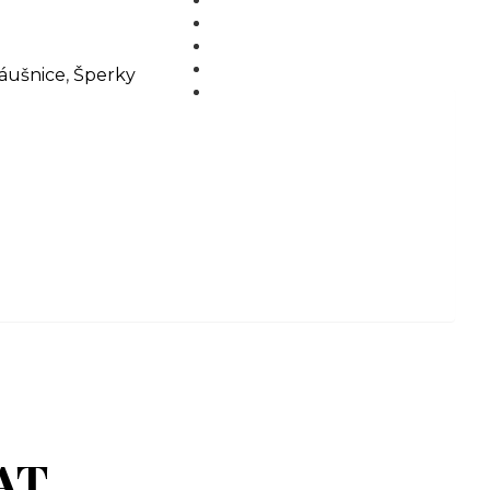
MÉDIA
BLOG
PARTNEŘI
áušnice
,
Šperky
KONTAKT
AT