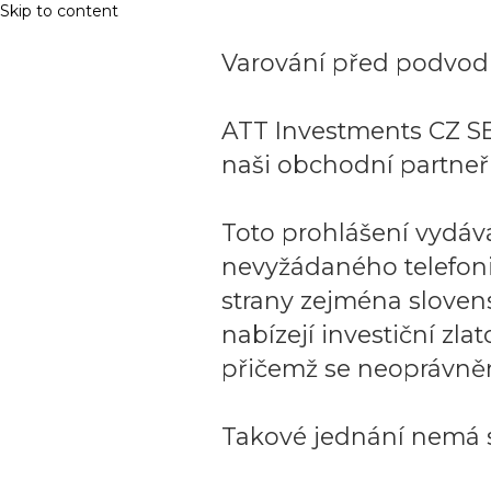
Skip to content
Varování před podvodn
ATT Investments CZ SE
naši obchodní partneři
Toto prohlášení vydáv
nevyžádaného telefon
strany zejména sloven
nabízejí investiční zla
přičemž se neoprávněn
Takové jednání nemá s