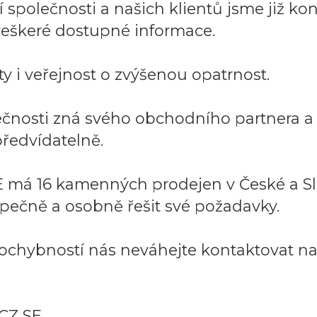
společnosti a našich klientů jsme již kont
í veškeré dostupné informace.
y i veřejnost o zvýšenou opatrnost.
lečnosti zná svého obchodního partnera 
ředvídatelně.
 má 16 kamenných prodejen v České a Sl
pečně a osobně řešit své požadavky.
ochybností nás neváhejte kontaktovat na:
CZ SE