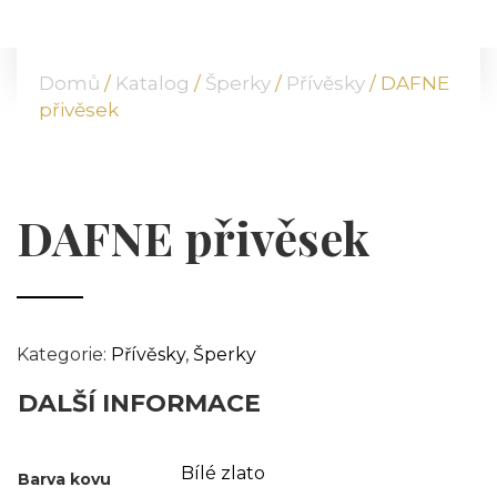
DOMŮ
O NÁS
Domů
/
Katalog
/
Šperky
/
Přívěsky
/ DAFNE
NABÍDKA
přivěsek
KOMODITY
KATALOG
POBOČKY
DAFNE přivěsek
TVÁŘE ATT
MÉDIA
BLOG
PARTNEŘI
Kategorie:
Přívěsky
,
Šperky
KONTAKT
DALŠÍ INFORMACE
Bílé zlato
Barva kovu