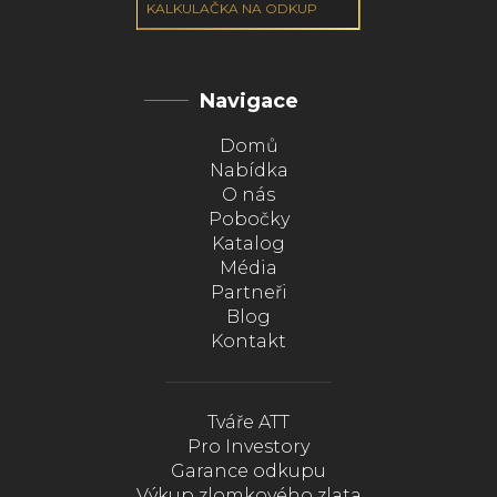
KALKULAČKA NA ODKUP
Navigace
Domů
Nabídka
O nás
Pobočky
Katalog
Média
Partneři
Blog
Kontakt
Tváře ATT
Pro Investory
Garance odkupu
Výkup zlomkového zlata