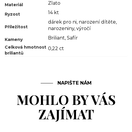
Zlato
Materiál
14 kt
Ryzost
dárek pro ni
,
narození dítěte
,
Příležitost
narozeniny
,
výročí
Briliant
,
Safír
Kameny
Celková hmotnost
0,22 ct
briliantů
NAPIŠTE NÁM
MOHLO BY VÁS
ZAJÍMAT