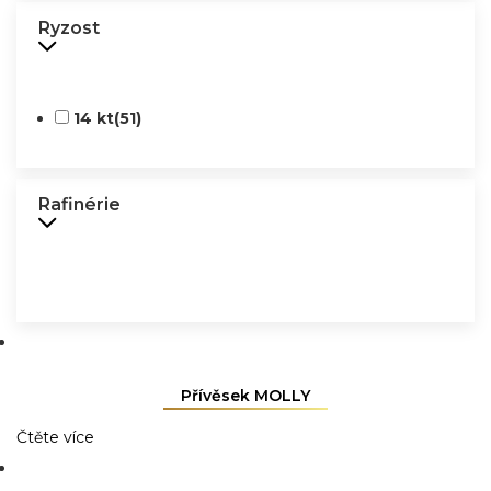
Ryzost
14 kt
(51)
Rafinérie
Přívěsek MOLLY
Čtěte více