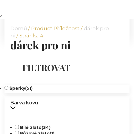
DOMŮ
O NÁS
>
NABÍDKA
Domů
/ Product Příležitost /
dárek pro
KOMODITY
ni
/ Stránka 4
dárek pro ni
KATALOG
POBOČKY
TVÁŘE ATT
FILTROVAT
MÉDIA
BLOG
Šperky
(51)
PARTNEŘI
KONTAKT
Barva kovu
Bílé zlato
(34)
Růžové zlato
(1)