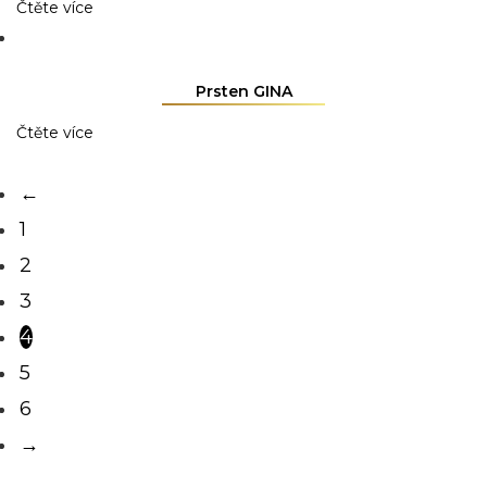
Čtěte více
Prsten GINA
Čtěte více
←
1
2
3
4
5
6
→