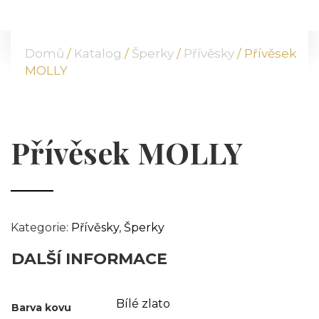
DOMŮ
O NÁS
Domů
/
Katalog
/
Šperky
/
Přívěsky
/ Přívěsek
NABÍDKA
MOLLY
KOMODITY
KATALOG
POBOČKY
Přívěsek MOLLY
TVÁŘE ATT
MÉDIA
BLOG
PARTNEŘI
Kategorie:
Přívěsky
,
Šperky
KONTAKT
DALŠÍ INFORMACE
Bílé zlato
Barva kovu