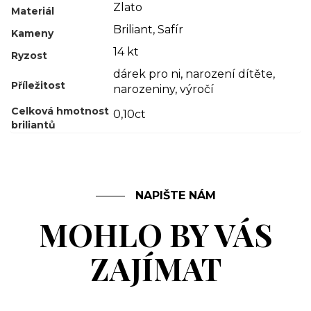
Zlato
Materiál
Briliant
,
Safír
Kameny
14 kt
Ryzost
dárek pro ni
,
narození dítěte
,
Příležitost
narozeniny
,
výročí
Celková hmotnost
0,10ct
briliantů
NAPIŠTE NÁM
MOHLO BY VÁS
ZAJÍMAT