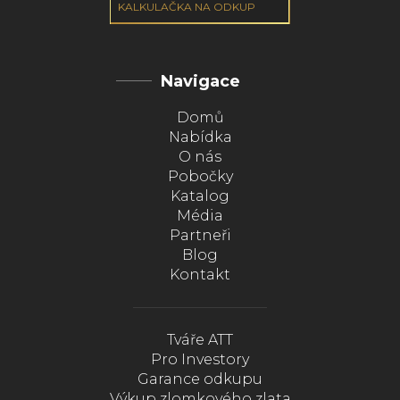
KALKULAČKA NA ODKUP
Navigace
Domů
Nabídka
O nás
Pobočky
Katalog
Média
Partneři
Blog
Kontakt
Tváře ATT
Pro Investory
Garance odkupu
Výkup zlomkového zlata