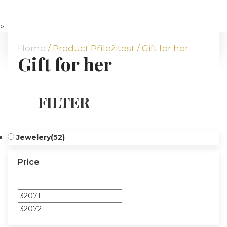
HOME
ABOUT US
>
OUR OFFER
Home
/ Product Příležitost / Gift for her
Gift for her
COMMODITIES
BRANCHES
ATT FACES
FILTER
MEDIA
BLOG
PARTNERS
Jewelery
(52)
CONTACT
Price