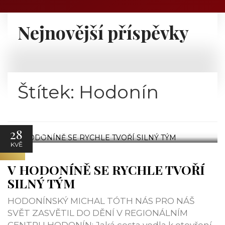
Nejnovější příspěvky
Štítek:
Hodonín
28
ATT
KVĚ
V HODONÍNĚ SE RYCHLE TVOŘÍ
SILNÝ TÝM
HODONÍNSKÝ MICHAL TÓTH NÁS PRO NÁŠ
SVĚT ZASVĚTIL DO DĚNÍ V REGIONÁLNÍM