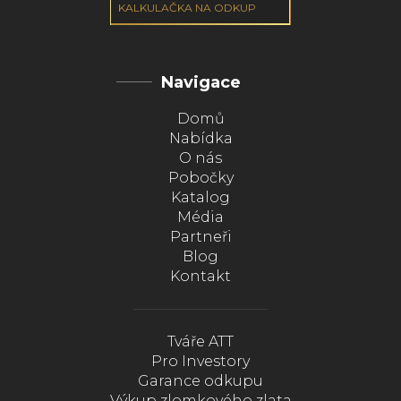
KALKULAČKA NA ODKUP
Navigace
Domů
Nabídka
O nás
Pobočky
Katalog
Média
Partneři
Blog
Kontakt
Tváře ATT
Pro Investory
Garance odkupu
Výkup zlomkového zlata