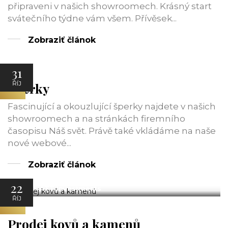
připraveni v našich showroomech. Krásný start
svátečního týdne vám všem. Přívěsek...
Zobraziť článok
31
Náš svět
ŘÍJ
Šperky
Fascinující a okouzlující šperky najdete v našich
showroomech a na stránkách firemního
časopisu Náš svět. Právě také vkládáme na naše
nové webové...
Zobraziť článok
22
ATT Investments
ŘÍJ
Prodej kovů a kamenů