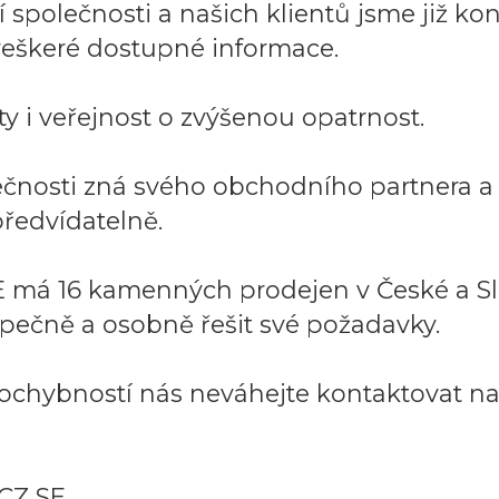
společnosti a našich klientů jsme již kont
í veškeré dostupné informace.
y i veřejnost o zvýšenou opatrnost.
lečnosti zná svého obchodního partnera 
ředvídatelně.
 má 16 kamenných prodejen v České a Sl
pečně a osobně řešit své požadavky.
ochybností nás neváhejte kontaktovat na:
CZ SE