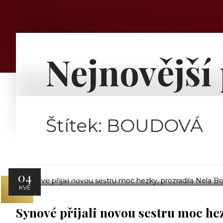
Nejnovější
Štítek:
BOUDOVÁ
04
ATT Investments
KVĚ
Synové přijali novou sestru moc he