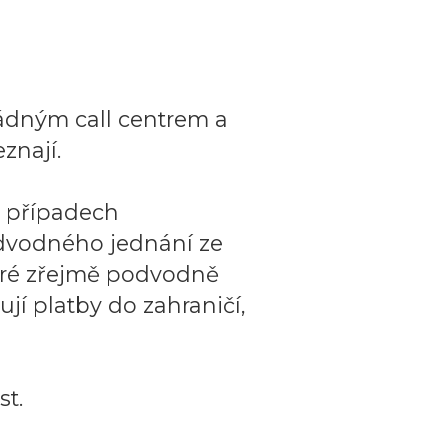
ádným call centrem a
znají.
o případech
dvodného jednání ze
teré zřejmě podvodně
ují platby do zahraničí,
t.