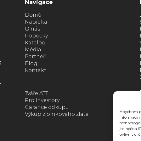
Navigace
Domů
Nabídka
O nás
Pobočky
Katalog
Média
Partneři
6
Blog
Kontakt
Tváře ATT
Pro Investory
Garance odkupu
Abychom pos
Výkup zlomkového zlata
informacím 
technologie
jedinečná I
ovlivnit urč