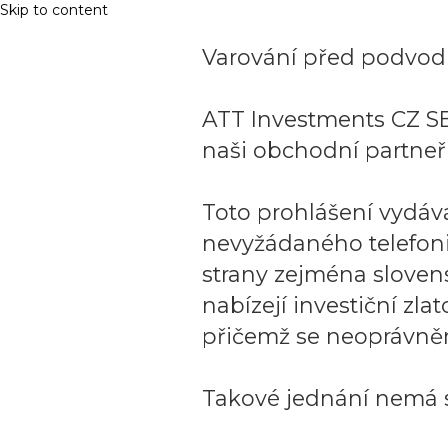
Skip to content
Varování před podvodn
ATT Investments CZ SE
naši obchodní partneři
Toto prohlášení vydáv
nevyžádaného telefon
strany zejména sloven
nabízejí investiční zla
přičemž se neoprávněn
Takové jednání nemá s