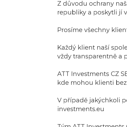
Z důvodu ochrany naší 
republiky a poskytli j
Prosíme všechny klient
Každý klient naší spo
vždy transparentně a p
ATT Investments CZ SE
kde mohou klienti bez
V případě jakýchkoli p
investments.eu
Tým ATT Investments 