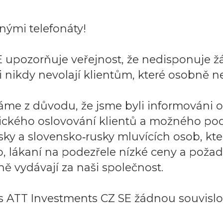
ými telefonáty!
 upozorňuje veřejnost, že nedisponuje ž
 nikdy nevolají klientům, které osobně ne
áme z důvodu, že jsme byli informováni 
ického oslovování klientů a možného po
sky a slovensko‑rusky mluvících osob, k
to, lákaní na podezřele nízké ceny a požad
ě vydávají za naši společnost.
 ATT Investments CZ SE žádnou souvislos