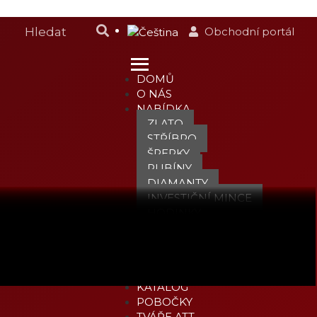
Obchodní portál
DOMŮ
O NÁS
NABÍDKA
ZLATO
STŘÍBRO
ŠPERKY
RUBÍNY
DIAMANTY
INVESTIČNÍ MINCE
HODINKY
JEDINEČNÉ MEDAILE
KOMODITY
PNK
ZLATO S JISTOTOU
KATALOG
POBOČKY
TVÁŘE ATT