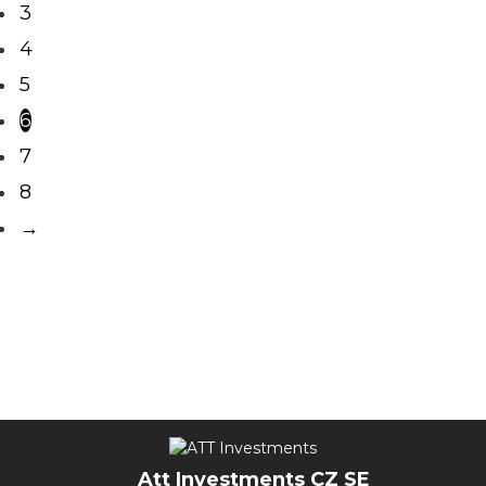
3
4
5
6
7
8
→
Att Investments CZ SE