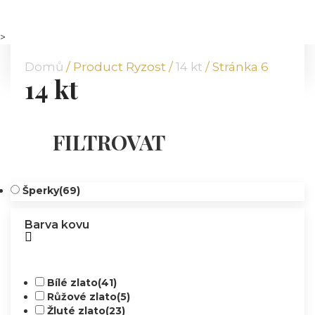
DOMŮ
O NÁS
>
NABÍDKA
Domů
/ Product Ryzost /
14 kt
/ Stránka 6
14 kt
KOMODITY
KATALOG
POBOČKY
FILTROVAT
TVÁŘE ATT
MÉDIA
BLOG
Šperky
(69)
PARTNEŘI
Barva kovu
KONTAKT
Bílé zlato
(41)
Růžové zlato
(5)
Žluté zlato
(23)