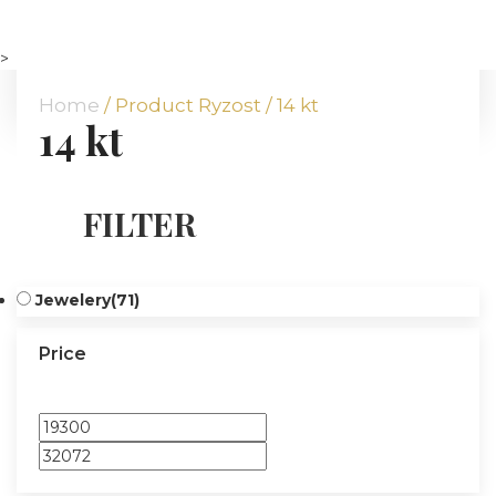
HOME
ABOUT US
>
OUR OFFER
Home
/ Product Ryzost / 14 kt
14 kt
COMMODITIES
BRANCHES
ATT FACES
FILTER
MEDIA
BLOG
PARTNERS
Jewelery
(71)
CONTACT
Price