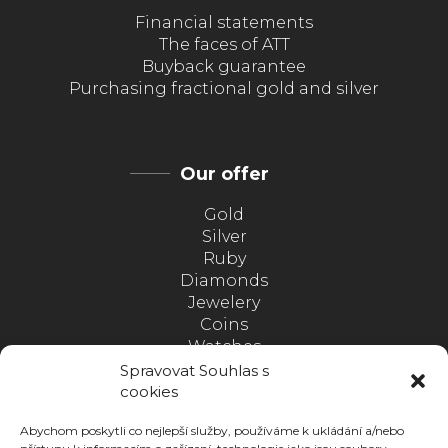
Financial statements
The faces of ATT
Buyback guarantee
Purchasing fractional gold and silver
Our offer
Gold
Silver
Ruby
Diamonds
Jewelery
Coins
Watches
Medals
Spravovat Souhlas s
PNK
cookies
Gold with certainty
Abychom poskytli co nejlepší služby, používáme k ukládání a/nebo