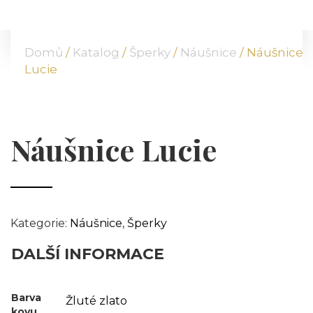
DOMŮ
O NÁS
Domů
/
Katalog
/
Šperky
/
Náušnice
/ Náušnice
NABÍDKA
Lucie
KOMODITY
KATALOG
POBOČKY
Náušnice Lucie
TVÁŘE ATT
MÉDIA
BLOG
PARTNEŘI
Kategorie:
Náušnice
,
Šperky
KONTAKT
DALŠÍ INFORMACE
Barva
Žluté zlato
kovu