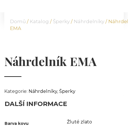
DOMŮ
O NÁS
Domů
/
Katalog
/
Šperky
/
Náhrdelníky
/ Náhrde
NABÍDKA
EMA
KOMODITY
KATALOG
POBOČKY
Náhrdelník EMA
TVÁŘE ATT
MÉDIA
BLOG
PARTNEŘI
Kategorie:
Náhrdelníky
,
Šperky
KONTAKT
DALŠÍ INFORMACE
Žluté zlato
Barva kovu