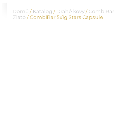
O NÁS
Domů
/
Katalog
/
Drahé kovy
/
CombiBar -
NABÍDKA
Zlato
/ CombiBar 5x1g Stars Capsule
KOMODITY
KATALOG
POBOČKY
TVÁŘE ATT
MÉDIA
BLOG
PARTNEŘI
KONTAKT