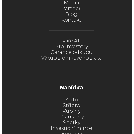
Média
Partneři
Blog
Kontakt
Tváře ATT
Pro Investory
Garance odkupu
Výkup zlomkového zlata
Nabídka
Zlato
Stříbro
Rubíny
Diamanty
Šperky
Investiční mince
Hodinky