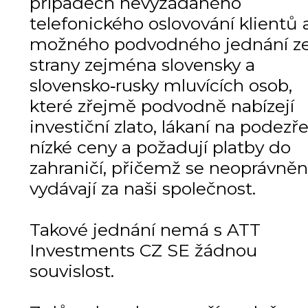
případech nevyžádaného
telefonického oslovování klientů 
možného podvodného jednání z
strany zejména slovensky a
slovensko‑rusky mluvících osob,
které zřejmě podvodně nabízejí
investiční zlato, lákaní na podezře
nízké ceny a požadují platby do
zahraničí, přičemž se neoprávně
vydávají za naši společnost.
Takové jednání nemá s ATT
Investments CZ SE žádnou
souvislost.