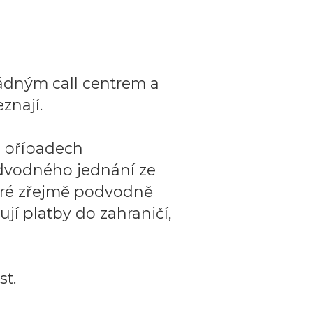
ádným call centrem a
znají.
o případech
dvodného jednání ze
teré zřejmě podvodně
ují platby do zahraničí,
t.