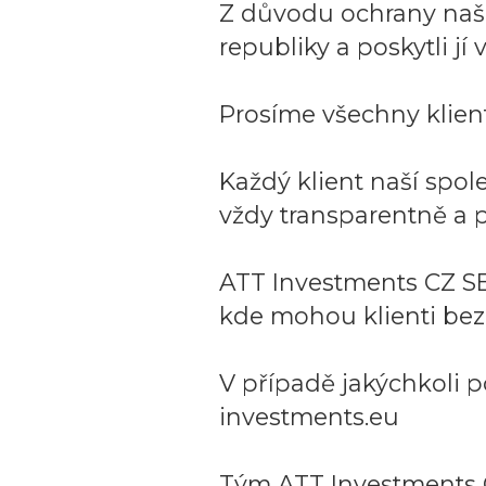
Z důvodu ochrany naší 
republiky a poskytli j
Prosíme všechny klient
Každý klient naší spo
vždy transparentně a p
ATT Investments CZ SE
kde mohou klienti bez
V případě jakýchkoli p
investments.eu
Tým ATT Investments 