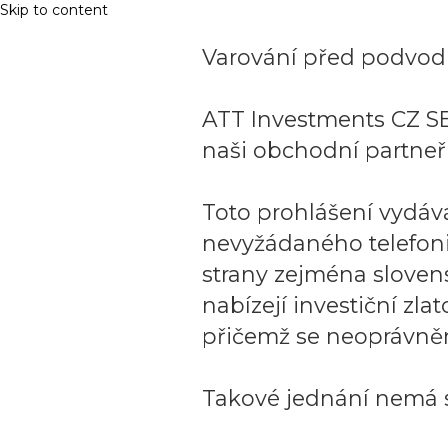
Skip to content
Varování před podvodn
ATT Investments CZ SE
naši obchodní partneři
Toto prohlášení vydáv
nevyžádaného telefon
strany zejména sloven
nabízejí investiční zla
přičemž se neoprávněn
Takové jednání nemá s