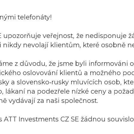
ými telefonáty!
 upozorňuje veřejnost, že nedisponuje ž
 nikdy nevolají klientům, které osobně ne
áme z důvodu, že jsme byli informováni 
ického oslovování klientů a možného po
sky a slovensko‑rusky mluvících osob, k
to, lákaní na podezřele nízké ceny a požad
ě vydávají za naši společnost.
 ATT Investments CZ SE žádnou souvislos