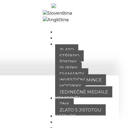
Obchodní portál
DOMŮ
O NÁS
NABÍDKA
ZLATO
STŘÍBRO
ŠPERKY
RUBÍNY
DIAMANTY
INVESTIČNÍ MINCE
HODINKY
JEDINEČNÉ MEDAILE
KOMODITY
PNK
ZLATO S JISTOTOU
KATALOG
POBOČKY
TVÁŘE ATT