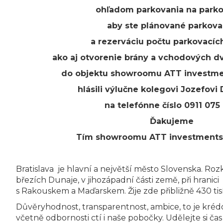
ohľadom parkovania na parko
aby ste plánované parkova
a rezerváciu počtu
parkovacíc
a
ko aj
otvorenie brány a vchodových d
do objektu
showroomu
ATT
investm
hlásili
výlučne
kolegovi
Jozefovi
na telefónne číslo
0911 075
Ďakujeme
T
ím
showroomu
ATT
investments
Bratislava je hlavní a největší město Slovenska. Ro
březích Dunaje, v jihozápadní části země, při hranici
s Rakouskem a Maďarskem. Žije zde přibližně 430 tis
Důvěryhodnost, transparentnost, ambice, to je krédo n
včetně odbornosti ctí i naše pobočky. Udělejte si čas