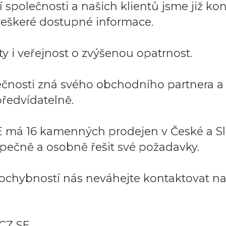
společnosti a našich klientů jsme již kont
í veškeré dostupné informace.
y i veřejnost o zvýšenou opatrnost.
lečnosti zná svého obchodního partnera 
ředvídatelně.
 má 16 kamenných prodejen v České a Sl
pečně a osobně řešit své požadavky.
ochybností nás neváhejte kontaktovat na:
CZ SE