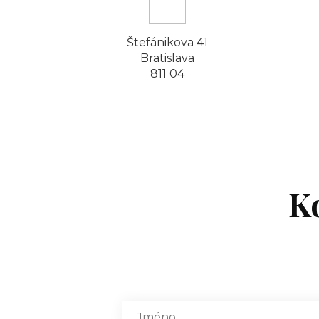
Štefánikova 41
Bratislava
811 04
K