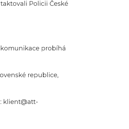
aktovali Policii České
a komunikace probíhá
ovenské republice,
 klient@att-