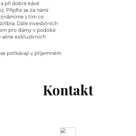
 a při dobré kávě
. Přijďte se za námi
seznámíme s tím co
tříbra. Dále investičních
árkem pro dámy v podobě
 série exkluzivních
d se potkávají v příjemném
Kontakt