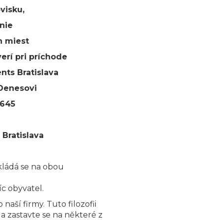
visku
,
nie
h miest
verí
pri príchode
ents
Bratislava
Denesovi
645
Bratislava
zkládá se na obou
íc obyvatel.
aší firmy. Tuto filozofii
 a zastavte se na některé z