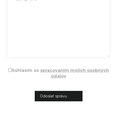
Súhlasím so
spracovaním mojich osobných
údajov