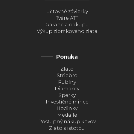
Účtovné závierky
Tváre ATT
Garancia odkupu
Výkup zlomkového zlata
Ponuka
Zlato
Striebro
Rubíny
Diamanty
Šperky
Investičné mince
Hodinky
Medaile
Postupný nákup kovov
Zlato s istotou