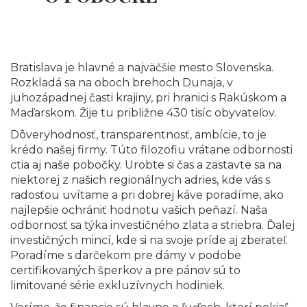
Bratislava je hlavné a najväčšie mesto Slovenska.
Rozkladá sa na oboch brehoch Dunaja, v
juhozápadnej časti krajiny, pri hranici s Rakúskom a
Maďarskom. Žije tu približne 430 tisíc obyvateľov.
Dôveryhodnosť, transparentnosť, ambície, to je
krédo našej firmy. Túto filozofiu vrátane odbornosti
ctia aj naše pobočky. Urobte si čas a zastavte sa na
niektorej z našich regionálnych adries, kde vás s
radosťou uvítame a pri dobrej káve poradíme, ako
najlepšie ochrániť hodnotu vašich peňazí. Naša
odbornosť sa týka investičného zlata a striebra. Ďalej
investičných mincí, kde si na svoje príde aj zberateľ.
Poradíme s darčekom pre dámy v podobe
certifikovaných šperkov a pre pánov sú to
limitované série exkluzívnych hodiniek.