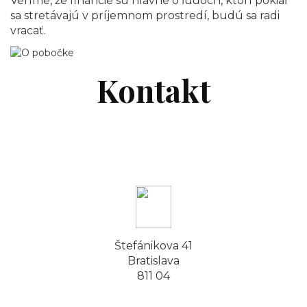
Veríme, že financie sú hlavne o ľuďoch, ktorí pokiaľ
sa stretávajú v príjemnom prostredí, budú sa radi
vracať.
Kontakt
Štefánikova 41
Bratislava
811 04